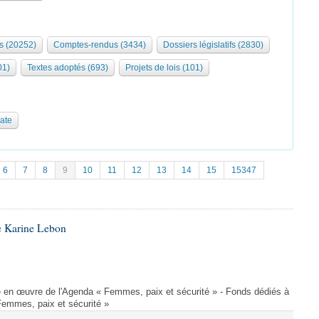
s (20252)
Comptes-rendus (3434)
Dossiers législatifs (2830)
01)
Textes adoptés (693)
Projets de lois (101)
date
6
7
8
9
10
11
12
13
14
15
15347
e Karine Lebon
 en œuvre de l'Agenda « Femmes, paix et sécurité » - Fonds dédiés à
Femmes, paix et sécurité »