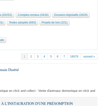
s (20252)
Comptes-rendus (3434)
Dossiers législatifs (2829)
01)
Textes adoptés (693)
Projets de lois (101)
date
1
2
3
4
5
6
7
16676
suivant »
omain Daubié
ique en click and collect - Vente d'animaux domestique en click and
VE À L'INSTAURATION D'UNE PRÉSOMPTION