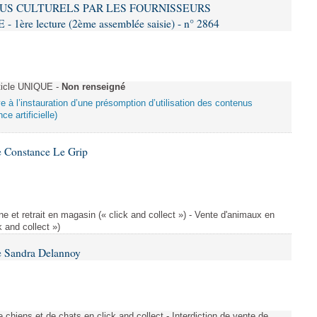
US CULTURELS PAR LES FOURNISSEURS
re lecture (2ème assemblée saisie) - n° 2864
ticle UNIQUE -
Non renseigné
ive à l’instauration d’une présomption d’utilisation des contenus
ce artificielle)
 Constance Le Grip
e et retrait en magasin (« click and collect ») - Vente d'animaux en
k and collect »)
e Sandra Delannoy
 chiens et de chats en click and collect - Interdiction de vente de