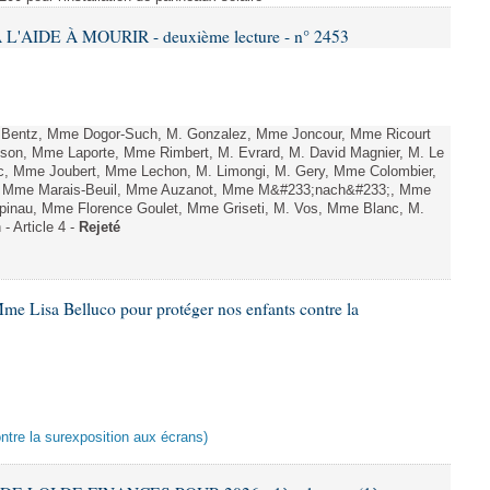
L'AIDE À MOURIR - deuxième lecture - n° 2453
. Bentz, Mme Dogor-Such, M. Gonzalez, Mme Joncour, Mme Ricourt
Tesson, Mme Laporte, Mme Rimbert, M. Evrard, M. David Magnier, M. Le
c, Mme Joubert, Mme Lechon, M. Limongi, M. Gery, Mme Colombier,
rd, Mme Marais-Beuil, Mme Auzanot, Mme M&#233;nach&#233;, Mme
;pinau, Mme Florence Goulet, Mme Griseti, M. Vos, Mme Blanc, M.
- Article 4 -
Rejeté
me Lisa Belluco pour protéger nos enfants contre la
ontre la surexposition aux écrans)