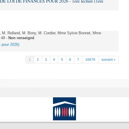
DE LOI DE FINANCES POUR 2026 - 1ère lecture (1ère
 M. Rolland, M. Bony, M. Cordier, Mme Sylvie Bonnet, Mme
 49 -
Non renseigné
es pour 2026)
1
2
3
4
5
6
7
16676
suivant »