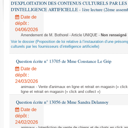
Rapports d'enquête
D'EXPLOITATION DES CONTENUS CULTURELS PAR LES
Rapports législatifs
D'INTELLIGENCE ARTIFICIELLE - 1ère lecture (2ème assemblé
Rapports sur l'application des lois
Date de
Baromètre de l’application des lois
dépôt :
04/06/2026
Amendement de M. Bothorel - Article UNIQUE -
Non renseigné
Dossiers législatifs
Voir le dossier (Proposition de loi relative à l’instauration d’une présom
Budget et sécurité sociale
culturels par les fournisseurs d’intelligence artificielle)
Questions écrites et orales
Question écrite n° 13705 de Mme Constance Le Grip
Comptes rendus des débats
Date de
dépôt :
24/03/2026
animaux - Vente d'animaux en ligne et retrait en magasin (« click
ligne et retrait en magasin (« click and collect »)
Question écrite n° 13056 de Mme Sandra Delannoy
Date de
dépôt :
24/02/2026
animaux - Interdiction de vente de chiens et de chats en click and