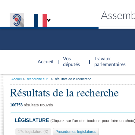
Assemb
Accèder à
la page
Vos
Travaux
Accueil
d'accueil
députés
parlementaires
Vous
Accueil
Recherche sur...
Résultats de la recherche
êtes
Résultats de la recherche
Général
ici
CONNEX
TRAVA
CONNA
DÉC
:
166753
résultats trouvés
LÉGISLATURE
(Cliquez sur l'un des boutons pour faire un choix
17e législature (X)
Précédentes législatures