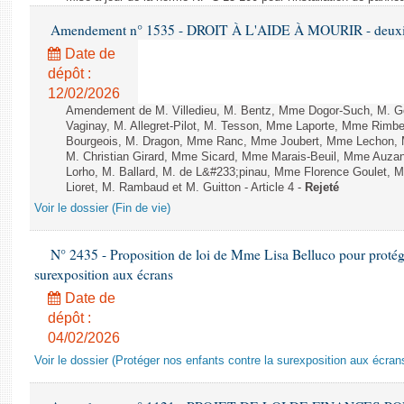
Amendement n° 1535 - DROIT À L'AIDE À MOURIR - deuxièm
Date de
dépôt :
12/02/2026
Amendement de M. Villedieu, M. Bentz, Mme Dogor-Such, M. G
Vaginay, M. Allegret-Pilot, M. Tesson, Mme Laporte, Mme Rimbe
Bourgeois, M. Dragon, Mme Ranc, Mme Joubert, Mme Lechon, M
M. Christian Girard, Mme Sicard, Mme Marais-Beuil, Mme Au
Lorho, M. Ballard, M. de L&#233;pinau, Mme Florence Goulet, 
Lioret, M. Rambaud et M. Guitton - Article 4 -
Rejeté
Voir le dossier (Fin de vie)
N° 2435 - Proposition de loi de Mme Lisa Belluco pour protége
surexposition aux écrans
Date de
dépôt :
04/02/2026
Voir le dossier (Protéger nos enfants contre la surexposition aux écran