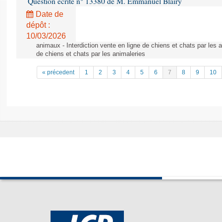
Question écrite n° 13380 de M. Emmanuel Blairy
Date de
dépôt :
10/03/2026
animaux - Interdiction vente en ligne de chiens et chats par les a
de chiens et chats par les animaleries
« précedent
1
2
3
4
5
6
7
8
9
10