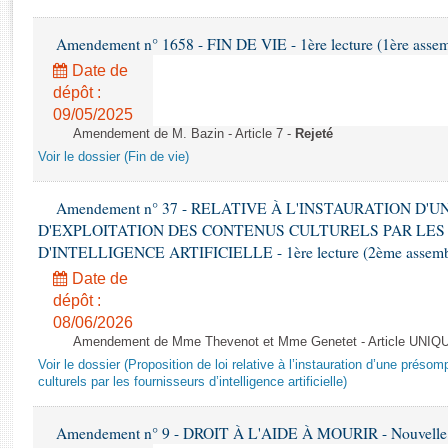
Rapports d'enquête
Rapports législatifs
Amendement n° 1658 - FIN DE VIE - 1ère lecture (1ère assemb
Rapports sur l'application des lois
Date de
Baromètre de l’application des lois
dépôt :
09/05/2025
Amendement de M. Bazin - Article 7 -
Rejeté
Dossiers législatifs
Voir le dossier (Fin de vie)
Budget et sécurité sociale
Questions écrites et orales
Amendement n° 37 - RELATIVE À L'INSTAURATION D'
Comptes rendus des débats
D'EXPLOITATION DES CONTENUS CULTURELS PAR LES
D'INTELLIGENCE ARTIFICIELLE - 1ère lecture (2ème assemblé
Date de
dépôt :
08/06/2026
Amendement de Mme Thevenot et Mme Genetet - Article UNIQ
Voir le dossier (Proposition de loi relative à l’instauration d’une présom
culturels par les fournisseurs d’intelligence artificielle)
Amendement n° 9 - DROIT À L'AIDE À MOURIR - Nouvelle L