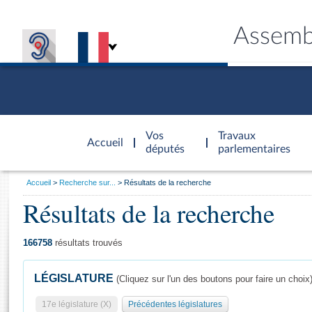
Assemb
Accèder à
la page
Vos
Travaux
Accueil
d'accueil
députés
parlementaires
Vous
Accueil
Recherche sur...
Résultats de la recherche
êtes
Résultats de la recherche
Général
ici
CONNEX
TRAVA
CONNA
DÉC
:
166758
résultats trouvés
LÉGISLATURE
(Cliquez sur l'un des boutons pour faire un choix
17e législature (X)
Précédentes législatures