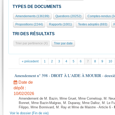
S'id
Présidence
Séance publique
Rôle et pouvoirs de l'Assemblée
Visiter l'Assemblée
TYPES DE DOCUMENTS
Fiches « Connaissance de l’Assemblée »
577 députés
Commissions et autres organes
Visite virtuelle du palais Bourbon
Amendements (136199)
Questions (20252)
Comptes-rendus (3
Organisation de l'Assemblée
Groupes politiques
Europe et International
Assister à une séance
Mot
Propositions (2244)
Rapports (1001)
Textes adoptés (693)
P
Présidence
Conférence des Présidents
Bureau
Collège des Ques
Élections législatives
Contrôle et évaluation
Accès des chercheurs à l’Assemblée
TRI DES RÉSULTATS
Congrès
Les évènements
S'inscrire
Trier par pertinence (X)
Trier par date
Pétitions
Statistiques et chiffres clés
Transparence et déontologie
Vous n'ave
Patrimoine
E
Documents de référence
« précedent
1
2
3
4
5
6
7
8
9
10
La Bibliothèque
( Constitution | Règlement de l'Assemblée ... )
Documents parlementaires
Les archives
Amendement n° 398 - DROIT À L'AIDE À MOURIR - deuxième
Projets de loi
Contacts et plan d'accès
Date de
Propositions de loi
Histoire
Photos libres de droit
dépôt :
Amendements
Juniors
10/02/2026
Textes adoptés
Amendement de M. Bazin, Mme Gruet, Mme Corneloup, M. Neude
Anciennes législatures
Bonnet, Mme Bazin-Malgras, M. Duparay, Mme Dalloz, M. Le Fur
Filippo, Mme Bonnivard, M. Ray et Mme de Maistre - Article 6 -
Liens vers les sites publics
Rapports d'information
Voir le dossier (Fin de vie)