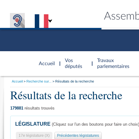
Assemb
Accèder à
la page
Vos
Travaux
Accueil
d'accueil
députés
parlementaires
Vous
Accueil
Recherche sur...
Résultats de la recherche
êtes
Résultats de la recherche
Général
ici
CONNEX
TRAVA
CONNA
DÉC
:
179881
résultats trouvés
LÉGISLATURE
(Cliquez sur l'un des boutons pour faire un choix
17e législature (X)
Précédentes législatures