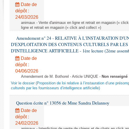
Rapports d'enquête
Date de
Rapports législatifs
dépôt :
Rapports sur l'application des lois
24/03/2026
Baromètre de l’application des lois
animaux - Vente d'animaux en ligne et retrait en magasin (« click
ligne et retrait en magasin (« click and collect »)
Amendement n° 24 - RELATIVE À L'INSTAURATION D'
Dossiers législatifs
D'EXPLOITATION DES CONTENUS CULTURELS PAR LES
Budget et sécurité sociale
D'INTELLIGENCE ARTIFICIELLE - 1ère lecture (2ème assemblé
Questions écrites et orales
Date de
Comptes rendus des débats
dépôt :
04/06/2026
Amendement de M. Bothorel - Article UNIQUE -
Non renseigné
Voir le dossier (Proposition de loi relative à l’instauration d’une présom
culturels par les fournisseurs d’intelligence artificielle)
Question écrite n° 13056 de Mme Sandra Delannoy
Date de
dépôt :
24/02/2026
animaux - Interdiction de vente de chiens et de chats en click and