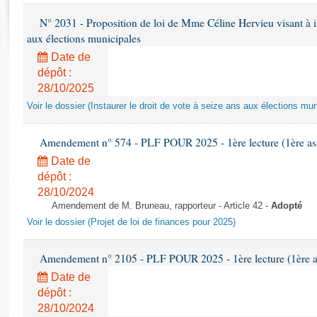
Rapports d'enquête
N° 2031 - Proposition de loi de Mme Céline Hervieu visant à ins
Rapports législatifs
aux élections municipales
Rapports sur l'application des lois
Baromètre de l’application des lois
Date de
dépôt :
28/10/2025
Dossiers législatifs
Voir le dossier (Instaurer le droit de vote à seize ans aux élections mun
Budget et sécurité sociale
Questions écrites et orales
Amendement n° 574 - PLF POUR 2025 - 1ère lecture (1ère ass
Comptes rendus des débats
Date de
dépôt :
28/10/2024
Amendement de M. Bruneau, rapporteur - Article 42 -
Adopté
Voir le dossier (Projet de loi de finances pour 2025)
Amendement n° 2105 - PLF POUR 2025 - 1ère lecture (1ère as
Date de
dépôt :
28/10/2024