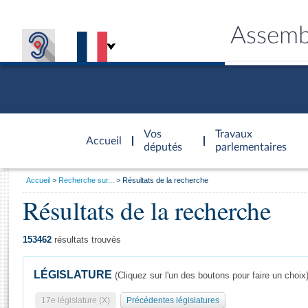
Assemb
Accèder à
la page
Vos
Travaux
Accueil
d'accueil
députés
parlementaires
Vous
Accueil
Recherche sur...
Résultats de la recherche
êtes
Résultats de la recherche
Général
ici
CONNEX
TRAVA
CONNA
DÉC
:
153462
résultats trouvés
LÉGISLATURE
(Cliquez sur l'un des boutons pour faire un choix
17e législature (X)
Précédentes législatures