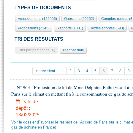
S'id
Présidence
Séance publique
Rôle et pouvoirs de l'Assemblée
Visiter l'Assemblée
TYPES DE DOCUMENTS
Fiches « Connaissance de l’Assemblée »
577 députés
Commissions et autres organes
Visite virtuelle du palais Bourbon
Amendements (122906)
Questions (20252)
Comptes-rendus (3
Organisation de l'Assemblée
Groupes politiques
Europe et International
Assister à une séance
Mot
Propositions (2245)
Rapports (1001)
Textes adoptés (693)
P
Présidence
Conférence des Présidents
Bureau
Collège des Ques
Élections législatives
Contrôle et évaluation
Accès des chercheurs à l’Assemblée
TRI DES RÉSULTATS
Congrès
Les évènements
S'inscrire
Trier par pertinence (X)
Trier par date
Pétitions
Statistiques et chiffres clés
Transparence et déontologie
Vous n'ave
Patrimoine
E
Documents de référence
« précedent
1
2
3
4
5
6
7
8
9
La Bibliothèque
( Constitution | Règlement de l'Assemblée ... )
Documents parlementaires
Les archives
N° 963 - Proposition de loi de Mme Delphine Batho visant à fav
Projets de loi
Contacts et plan d'accès
Paris sur le climat en mettant fin à la consommation de gaz de sc
Propositions de loi
Histoire
Photos libres de droit
Date de
Amendements
Juniors
dépôt :
Textes adoptés
13/02/2025
Anciennes législatures
Voir le dossier (Favoriser le respect de l'Accord de Paris sur le clima
Liens vers les sites publics
Rapports d'information
gaz de schiste en France)