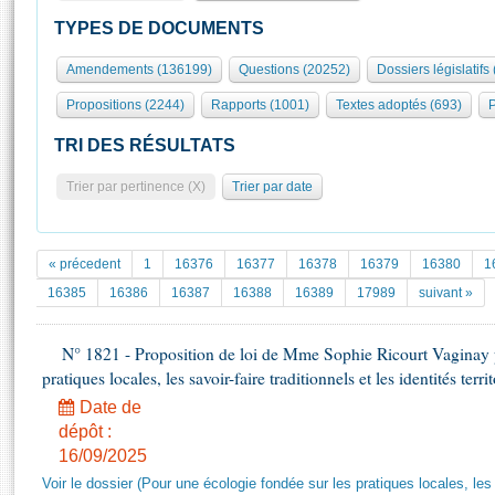
S'id
Présidence
Séance publique
Rôle et pouvoirs de l'Assemblée
Visiter l'Assemblée
TYPES DE DOCUMENTS
Fiches « Connaissance de l’Assemblée »
577 députés
Commissions et autres organes
Visite virtuelle du palais Bourbon
Amendements (136199)
Questions (20252)
Dossiers législatifs
Organisation de l'Assemblée
Groupes politiques
Europe et International
Assister à une séance
Mot
Propositions (2244)
Rapports (1001)
Textes adoptés (693)
P
Présidence
Conférence des Présidents
Bureau
Collège des Ques
Élections législatives
Contrôle et évaluation
Accès des chercheurs à l’Assemblée
TRI DES RÉSULTATS
Congrès
Les évènements
S'inscrire
Trier par pertinence (X)
Trier par date
Pétitions
Statistiques et chiffres clés
Transparence et déontologie
Vous n'ave
Patrimoine
E
Documents de référence
« précedent
1
16376
16377
16378
16379
16380
1
La Bibliothèque
( Constitution | Règlement de l'Assemblée ... )
Documents parlementaires
16385
16386
16387
16388
16389
17989
suivant »
Les archives
Projets de loi
Contacts et plan d'accès
N° 1821 - Proposition de loi de Mme Sophie Ricourt Vaginay p
Propositions de loi
Histoire
pratiques locales, les savoir-faire traditionnels et les identités territ
Photos libres de droit
Amendements
Juniors
Date de
Textes adoptés
Anciennes législatures
dépôt :
16/09/2025
Liens vers les sites publics
Rapports d'information
Voir le dossier (Pour une écologie fondée sur les pratiques locales, les s