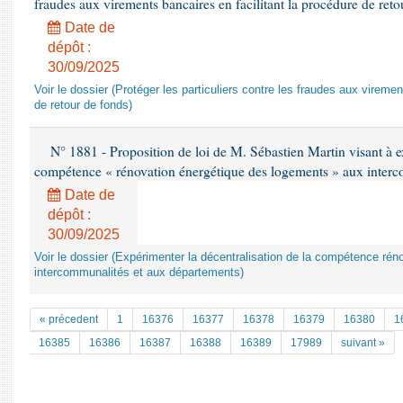
fraudes aux virements bancaires en facilitant la procédure de reto
Date de
dépôt :
30/09/2025
Voir le dossier (Protéger les particuliers contre les fraudes aux viremen
de retour de fonds)
N° 1881 - Proposition de loi de M. Sébastien Martin visant à ex
compétence « rénovation énergétique des logements » aux interc
Date de
dépôt :
30/09/2025
Voir le dossier (Expérimenter la décentralisation de la compétence ré
intercommunalités et aux départements)
« précedent
1
16376
16377
16378
16379
16380
1
16385
16386
16387
16388
16389
17989
suivant »