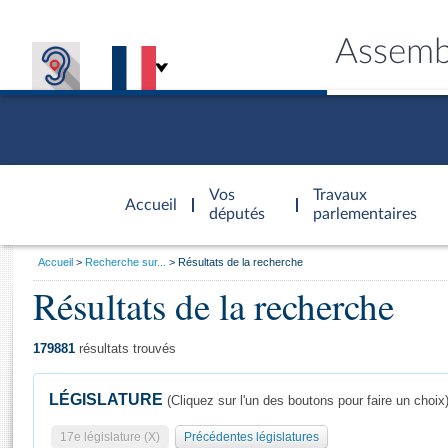
Assemb
Accèder à
la page
Vos
Travaux
Accueil
d'accueil
députés
parlementaires
Vous
Accueil
Recherche sur...
Résultats de la recherche
êtes
Résultats de la recherche
Général
ici
CONNEX
TRAVA
CONNA
DÉC
:
179881
résultats trouvés
LÉGISLATURE
(Cliquez sur l'un des boutons pour faire un choix
17e législature (X)
Précédentes législatures