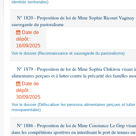
Rapports d'enquête
identités territoriales)
Rapports législatifs
Rapports sur l'application des lois
N° 1820 - Proposition de loi de Mme Sophie Ricourt Vaginay p
sauvegarde du pastoralisme
Baromètre de l’application des lois
Date de
dépôt :
Dossiers législatifs
16/09/2025
Budget et sécurité sociale
Voir le dossier (Reconnaissance et sauvegarde du pastoralisme)
Questions écrites et orales
Comptes rendus des débats
N° 1879 - Proposition de loi de Mme Sophia Chikirou visant à 
alimentaires perçues et à lutter contre la précarité des familles m
Date de
dépôt :
30/09/2025
Voir le dossier (Défiscaliser les pensions alimentaires perçues et lutter
monoparentales)
N° 1886 - Proposition de loi de Mme Constance Le Grip visant à
dans les compétitions sportives en interdisant le port de tenues o