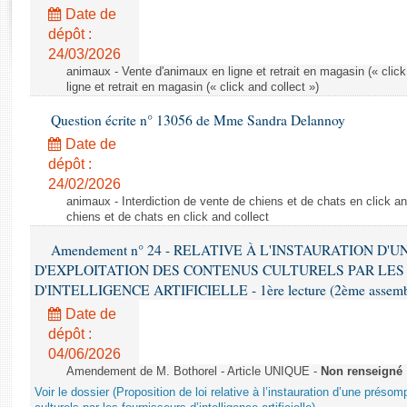
Rapports d'enquête
Date de
Rapports législatifs
dépôt :
Rapports sur l'application des lois
24/03/2026
Baromètre de l’application des lois
animaux - Vente d'animaux en ligne et retrait en magasin (« click
ligne et retrait en magasin (« click and collect »)
Question écrite n° 13056 de Mme Sandra Delannoy
Dossiers législatifs
Date de
Budget et sécurité sociale
dépôt :
Questions écrites et orales
24/02/2026
Comptes rendus des débats
animaux - Interdiction de vente de chiens et de chats en click and
chiens et de chats en click and collect
Amendement n° 24 - RELATIVE À L'INSTAURATION D'
D'EXPLOITATION DES CONTENUS CULTURELS PAR LES
D'INTELLIGENCE ARTIFICIELLE - 1ère lecture (2ème assemblé
Date de
dépôt :
04/06/2026
Amendement de M. Bothorel - Article UNIQUE -
Non renseigné
Voir le dossier (Proposition de loi relative à l’instauration d’une présom