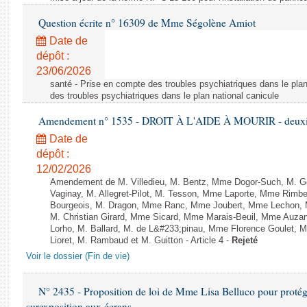
Question écrite n° 16309 de Mme Ségolène Amiot
Date de
dépôt :
23/06/2026
santé - Prise en compte des troubles psychiatriques dans le plan
des troubles psychiatriques dans le plan national canicule
Amendement n° 1535 - DROIT À L'AIDE À MOURIR - deuxièm
Date de
dépôt :
12/02/2026
Amendement de M. Villedieu, M. Bentz, Mme Dogor-Such, M. G
Vaginay, M. Allegret-Pilot, M. Tesson, Mme Laporte, Mme Rimbe
Bourgeois, M. Dragon, Mme Ranc, Mme Joubert, Mme Lechon, M
M. Christian Girard, Mme Sicard, Mme Marais-Beuil, Mme Au
Lorho, M. Ballard, M. de L&#233;pinau, Mme Florence Goulet, 
Lioret, M. Rambaud et M. Guitton - Article 4 -
Rejeté
Voir le dossier (Fin de vie)
N° 2435 - Proposition de loi de Mme Lisa Belluco pour protége
surexposition aux écrans