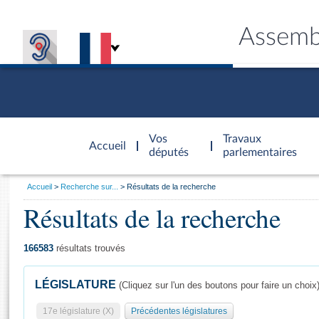
Assemb
Accèder à
la page
Vos
Travaux
Accueil
d'accueil
députés
parlementaires
Vous
Accueil
Recherche sur...
Résultats de la recherche
êtes
Résultats de la recherche
Général
ici
CONNEX
TRAVA
CONNA
DÉC
:
166583
résultats trouvés
LÉGISLATURE
(Cliquez sur l'un des boutons pour faire un choix
17e législature (X)
Précédentes législatures