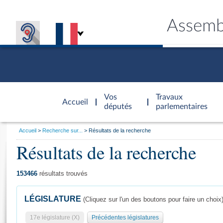
Assemb
Accèder à
la page
Vos
Travaux
Accueil
d'accueil
députés
parlementaires
Vous
Accueil
Recherche sur...
Résultats de la recherche
êtes
Résultats de la recherche
Général
ici
CONNEX
TRAVA
CONNA
DÉC
:
153466
résultats trouvés
LÉGISLATURE
(Cliquez sur l'un des boutons pour faire un choix
17e législature (X)
Précédentes législatures