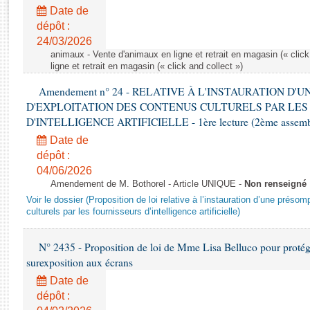
Rapports d'enquête
Date de
Rapports législatifs
dépôt :
Rapports sur l'application des lois
24/03/2026
Baromètre de l’application des lois
animaux - Vente d'animaux en ligne et retrait en magasin (« click
ligne et retrait en magasin (« click and collect »)
Amendement n° 24 - RELATIVE À L'INSTAURATION D'
Dossiers législatifs
D'EXPLOITATION DES CONTENUS CULTURELS PAR LES
Budget et sécurité sociale
D'INTELLIGENCE ARTIFICIELLE - 1ère lecture (2ème assemblé
Questions écrites et orales
Date de
Comptes rendus des débats
dépôt :
04/06/2026
Amendement de M. Bothorel - Article UNIQUE -
Non renseigné
Voir le dossier (Proposition de loi relative à l’instauration d’une présom
culturels par les fournisseurs d’intelligence artificielle)
N° 2435 - Proposition de loi de Mme Lisa Belluco pour protége
surexposition aux écrans
Date de
dépôt :