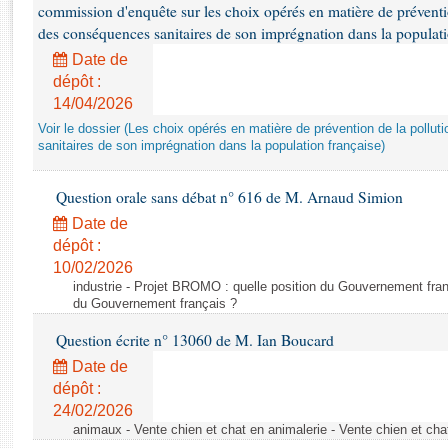
Rapports d'enquête
commission d'enquête sur les choix opérés en matière de préventi
Rapports législatifs
des conséquences sanitaires de son imprégnation dans la populati
Rapports sur l'application des lois
Date de
Baromètre de l’application des lois
dépôt :
14/04/2026
Voir le dossier (Les choix opérés en matière de prévention de la poll
Dossiers législatifs
sanitaires de son imprégnation dans la population française)
Budget et sécurité sociale
Questions écrites et orales
Question orale sans débat n° 616 de M. Arnaud Simion
Comptes rendus des débats
Date de
dépôt :
10/02/2026
industrie - Projet BROMO : quelle position du Gouvernement fran
du Gouvernement français ?
Question écrite n° 13060 de M. Ian Boucard
Date de
dépôt :
24/02/2026
animaux - Vente chien et chat en animalerie - Vente chien et cha