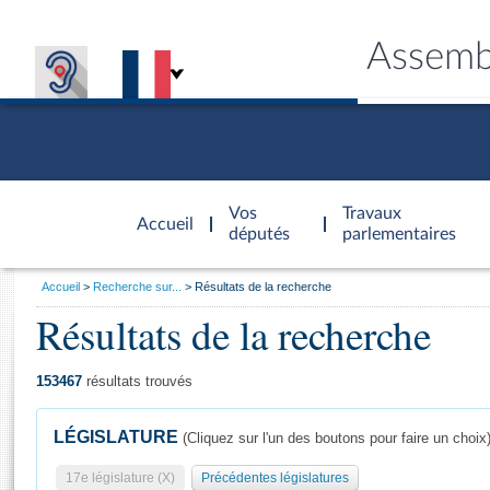
Assemb
Accèder à
la page
Vos
Travaux
Accueil
d'accueil
députés
parlementaires
Vous
Accueil
Recherche sur...
Résultats de la recherche
êtes
Résultats de la recherche
Général
ici
CONNEX
TRAVA
CONNA
DÉC
:
153467
résultats trouvés
LÉGISLATURE
(Cliquez sur l'un des boutons pour faire un choix
17e législature (X)
Précédentes législatures