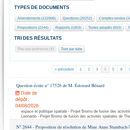
S'id
Présidence
Séance publique
Rôle et pouvoirs de l'Assemblée
Visiter l'Assemblée
TYPES DE DOCUMENTS
Fiches « Connaissance de l’Assemblée »
577 députés
Commissions et autres organes
Visite virtuelle du palais Bourbon
Amendements (122906)
Questions (20252)
Comptes-rendus (3
Organisation de l'Assemblée
Groupes politiques
Europe et International
Assister à une séance
Mot
Propositions (2244)
Rapports (1003)
Textes adoptés (693)
P
Présidence
Conférence des Présidents
Bureau
Collège des Ques
Élections législatives
Contrôle et évaluation
Accès des chercheurs à l’Assemblée
TRI DES RÉSULTATS
Congrès
Les évènements
S'inscrire
Trier par pertinence (X)
Trier par date
Pétitions
Statistiques et chiffres clés
Transparence et déontologie
Vous n'ave
Patrimoine
E
Documents de référence
« précedent
1
2
3
4
5
6
La Bibliothèque
( Constitution | Règlement de l'Assemblée ... )
Documents parlementaires
Les archives
Question écrite n° 17526 de M. Édouard Bénard
Projets de loi
Contacts et plan d'accès
Date de
Propositions de loi
Histoire
Photos libres de droit
dépôt :
Amendements
Juniors
04/08/2026
Textes adoptés
espace et politique spatiale - Projet Bromo de fusion des activit
Anciennes législatures
Leonardo - Projet Bromo de fusion des activités spatiales de Tha
Liens vers les sites publics
Rapports d'information
N° 2644 - Proposition de résolution de Mme Anne Stambach-Ter