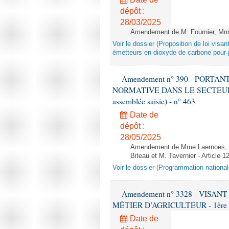
dépôt :
28/03/2025
Amendement de M. Fournier, Mme L
Voir le dossier (Proposition de loi vis
émetteurs en dioxyde de carbone pour p
Amendement n° 390 - PORT
NORMATIVE DANS LE SECTEUR É
assemblée saisie) - n° 463
Date de
dépôt :
28/05/2025
Amendement de Mme Laernoes, M.
Biteau et M. Tavernier - Article 1
Voir le dossier (Programmation national
Amendement n° 3328 - VISA
MÉTIER D’AGRICULTEUR - 1ère lect
Date de