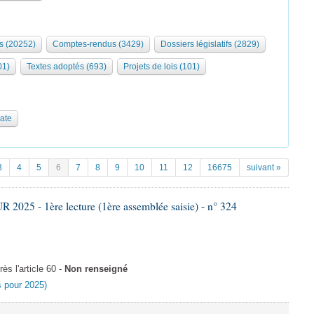
s (20252)
Comptes-rendus (3429)
Dossiers législatifs (2829)
01)
Textes adoptés (693)
Projets de lois (101)
date
3
4
5
6
7
8
9
10
11
12
16675
suivant »
025 - 1ère lecture (1ère assemblée saisie) - n° 324
s l'article 60 -
Non renseigné
es pour 2025)