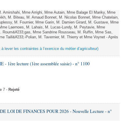
Amirshahi, Mme Arrighi, Mme Autain, Mme Balage El Mariky, Mme
kh, M. Biteau, M. Arnaud Bonnet, M. Nicolas Bonnet, Mme Chatelain,
uplessy, M. Fournier, Mme Garin, M. Damien Girard, M. Gustave, Mme
, Mme Laernoes, M. Lahais, M. Lucas-Lundy, M. Peytavie, Mme
. Roum&#233;gas, Mme Sandrine Rousseau, M. Ruffin, Mme Sas,
Taill&#233;-Polian, M. Tavernier, M. Thierry et Mme Voynet - Après
t à lever les contraintes à l’exercice du métier d’agriculteur)
 1ère lecture (1ère assemblée saisie) - n° 1100
e 7 -
Rejeté
DE LOI DE FINANCES POUR 2026 - Nouvelle Lecture - n°