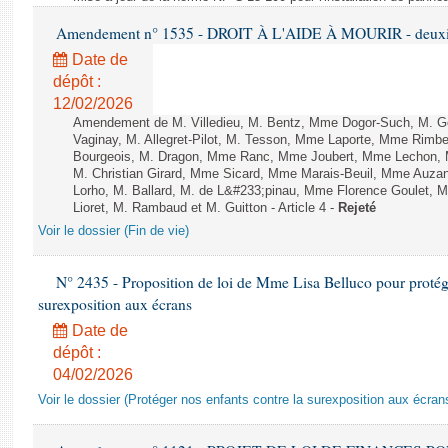
Amendement n° 1535 - DROIT À L'AIDE À MOURIR - deuxièm
Date de
dépôt :
12/02/2026
Amendement de M. Villedieu, M. Bentz, Mme Dogor-Such, M. G
Vaginay, M. Allegret-Pilot, M. Tesson, Mme Laporte, Mme Rimbe
Bourgeois, M. Dragon, Mme Ranc, Mme Joubert, Mme Lechon, M
M. Christian Girard, Mme Sicard, Mme Marais-Beuil, Mme Au
Lorho, M. Ballard, M. de L&#233;pinau, Mme Florence Goulet, 
Lioret, M. Rambaud et M. Guitton - Article 4 -
Rejeté
Voir le dossier (Fin de vie)
N° 2435 - Proposition de loi de Mme Lisa Belluco pour protége
surexposition aux écrans
Date de
dépôt :
04/02/2026
Voir le dossier (Protéger nos enfants contre la surexposition aux écran