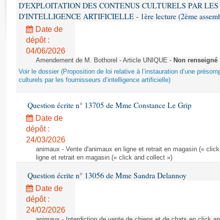
Rapports d'enquête
D'EXPLOITATION DES CONTENUS CULTURELS PAR LES
Rapports législatifs
D'INTELLIGENCE ARTIFICIELLE - 1ère lecture (2ème assemblé
Rapports sur l'application des lois
Date de
Baromètre de l’application des lois
dépôt :
04/06/2026
Amendement de M. Bothorel - Article UNIQUE -
Non renseigné
Dossiers législatifs
Voir le dossier (Proposition de loi relative à l’instauration d’une présom
Budget et sécurité sociale
culturels par les fournisseurs d’intelligence artificielle)
Questions écrites et orales
Question écrite n° 13705 de Mme Constance Le Grip
Comptes rendus des débats
Date de
dépôt :
24/03/2026
animaux - Vente d'animaux en ligne et retrait en magasin (« click
ligne et retrait en magasin (« click and collect »)
Question écrite n° 13056 de Mme Sandra Delannoy
Date de
dépôt :
24/02/2026
animaux - Interdiction de vente de chiens et de chats en click and