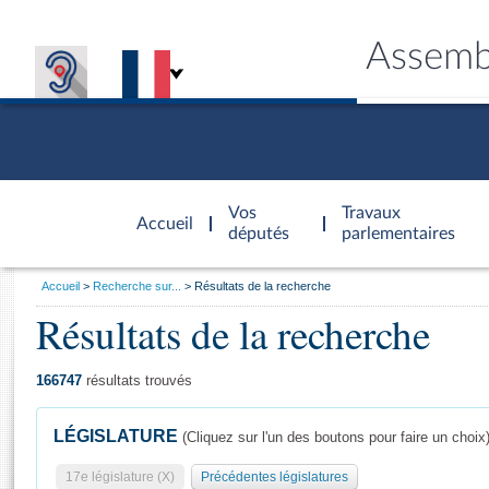
Assemb
Accèder à
la page
Vos
Travaux
Accueil
d'accueil
députés
parlementaires
Vous
Accueil
Recherche sur...
Résultats de la recherche
êtes
Résultats de la recherche
Général
ici
CONNEX
TRAVA
CONNA
DÉC
:
166747
résultats trouvés
LÉGISLATURE
(Cliquez sur l'un des boutons pour faire un choix
17e législature (X)
Précédentes législatures