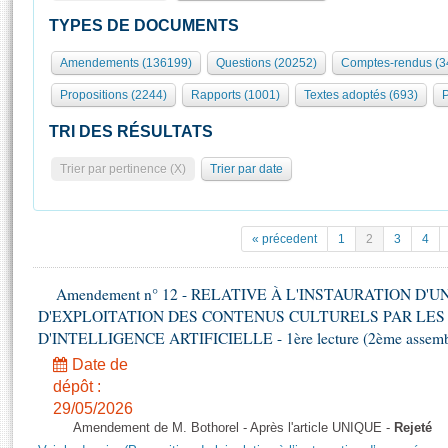
S'id
Présidence
Séance publique
Rôle et pouvoirs de l'Assemblée
Visiter l'Assemblée
TYPES DE DOCUMENTS
Fiches « Connaissance de l’Assemblée »
577 députés
Commissions et autres organes
Visite virtuelle du palais Bourbon
Amendements (136199)
Questions (20252)
Comptes-rendus (3
Organisation de l'Assemblée
Groupes politiques
Europe et International
Assister à une séance
Mot
Propositions (2244)
Rapports (1001)
Textes adoptés (693)
P
Présidence
Conférence des Présidents
Bureau
Collège des Ques
Élections législatives
Contrôle et évaluation
Accès des chercheurs à l’Assemblée
TRI DES RÉSULTATS
Congrès
Les évènements
S'inscrire
Trier par pertinence (X)
Trier par date
Pétitions
Statistiques et chiffres clés
Transparence et déontologie
Vous n'ave
Patrimoine
E
Documents de référence
« précedent
1
2
3
4
La Bibliothèque
( Constitution | Règlement de l'Assemblée ... )
Documents parlementaires
Les archives
Amendement n° 12 - RELATIVE À L'INSTAURATION D'
Projets de loi
Contacts et plan d'accès
D'EXPLOITATION DES CONTENUS CULTURELS PAR LES
Propositions de loi
Histoire
D'INTELLIGENCE ARTIFICIELLE - 1ère lecture (2ème assemblé
Photos libres de droit
Amendements
Juniors
Date de
Textes adoptés
dépôt :
Anciennes législatures
29/05/2026
Liens vers les sites publics
Rapports d'information
Amendement de M. Bothorel - Après l'article UNIQUE -
Rejeté