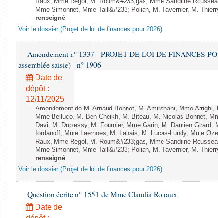
Raux, Mme Regol, M. Roum&#233;gas, Mme Sandrine Rousseau
Mme Simonnet, Mme Taill&#233;-Polian, M. Tavernier, M. Thierry
renseigné
Voir le dossier (Projet de loi de finances pour 2026)
Amendement n° 1337 - PROJET DE LOI DE FINANCES POUR 2
assemblée saisie) - n° 1906
Date de
dépôt :
12/11/2025
Amendement de M. Arnaud Bonnet, M. Amirshahi, Mme Arrighi, 
Mme Belluco, M. Ben Cheikh, M. Biteau, M. Nicolas Bonnet, Mm
Davi, M. Duplessy, M. Fournier, Mme Garin, M. Damien Girard,
Iordanoff, Mme Laernoes, M. Lahais, M. Lucas-Lundy, Mme Oz
Raux, Mme Regol, M. Roum&#233;gas, Mme Sandrine Rousseau
Mme Simonnet, Mme Taill&#233;-Polian, M. Tavernier, M. Thierry
renseigné
Voir le dossier (Projet de loi de finances pour 2026)
Question écrite n° 1551 de Mme Claudia Rouaux
Date de
dépôt :