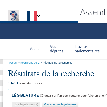
Assemb
Accèder à
la page
Vos
Travaux
Accueil
d'accueil
députés
parlementaires
Vous
Accueil
Recherche sur...
Résultats de la recherche
êtes
Résultats de la recherche
Général
ici
CONNEX
TRAVA
CONNA
DÉC
:
166753
résultats trouvés
LÉGISLATURE
(Cliquez sur l'un des boutons pour faire un choix
17e législature (X)
Précédentes législatures