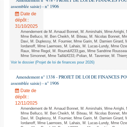
Amendement n° 478 - PROJET DE LOI DE FINANCES POUR 20
assemblée saisie) - n° 1906
Date de
dépôt :
31/10/2025
Amendement de M. Arnaud Bonnet, M. Amirshahi, Mme Arrighi, 
Mme Belluco, M. Ben Cheikh, M. Biteau, M. Nicolas Bonnet, Mm
Davi, M. Duplessy, M. Fournier, Mme Garin, M. Damien Girard,
Iordanoff, Mme Laernoes, M. Lahais, M. Lucas-Lundy, Mme Oz
Raux, Mme Regol, M. Roum&#233;gas, Mme Sandrine Rousseau
Mme Simonnet, Mme Taill&#233;-Polian, M. Tavernier, M. Thierry
Voir le dossier (Projet de loi de finances pour 2026)
Amendement n° 1338 - PROJET DE LOI DE FINANCES POUR 2
assemblée saisie) - n° 1906
Date de
dépôt :
12/11/2025
Amendement de M. Arnaud Bonnet, M. Amirshahi, Mme Arrighi, 
Mme Belluco, M. Ben Cheikh, M. Biteau, M. Nicolas Bonnet, Mm
Davi, M. Duplessy, M. Fournier, Mme Garin, M. Damien Girard,
Iordanoff, Mme Laernoes, M. Lahais, M. Lucas-Lundy, Mme Oz