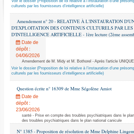
Voir le dossier (Proposition de loi relative à l’instauration d’une présom
Rapports d'enquête
culturels par les fournisseurs d’intelligence artificielle)
Rapports législatifs
Rapports sur l'application des lois
Amendement n° 20 - RELATIVE À L'INSTAURATION D'
Baromètre de l’application des lois
D'EXPLOITATION DES CONTENUS CULTURELS PAR LES
D'INTELLIGENCE ARTIFICIELLE - 1ère lecture (2ème assemblé
Dossiers législatifs
Date de
Budget et sécurité sociale
dépôt :
04/06/2026
Questions écrites et orales
Amendement de M. Midy et M. Bothorel - Après l'article UNIQUE
Comptes rendus des débats
Voir le dossier (Proposition de loi relative à l’instauration d’une présom
culturels par les fournisseurs d’intelligence artificielle)
Question écrite n° 16309 de Mme Ségolène Amiot
Date de
dépôt :
23/06/2026
santé - Prise en compte des troubles psychiatriques dans le plan
des troubles psychiatriques dans le plan national canicule
N° 1385 - Proposition de résolution de Mme Delphine Lingem