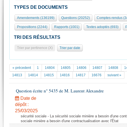
S'id
Présidence
Séance publique
Rôle et pouvoirs de l'Assemblée
Visiter l'Assemblée
TYPES DE DOCUMENTS
Fiches « Connaissance de l’Assemblée »
577 députés
Commissions et autres organes
Visite virtuelle du palais Bourbon
Amendements (136199)
Questions (20252)
Comptes-rendus (3
Organisation de l'Assemblée
Groupes politiques
Europe et International
Assister à une séance
Mot
Propositions (2244)
Rapports (1001)
Textes adoptés (693)
P
Présidence
Conférence des Présidents
Bureau
Collège des Ques
Élections législatives
Contrôle et évaluation
Accès des chercheurs à l’Assemblée
TRI DES RÉSULTATS
Congrès
Les évènements
S'inscrire
Trier par pertinence (X)
Trier par date
Pétitions
Statistiques et chiffres clés
Transparence et déontologie
Vous n'ave
Patrimoine
E
Documents de référence
« précedent
1
14804
14805
14806
14807
14808
1
La Bibliothèque
( Constitution | Règlement de l'Assemblée ... )
Documents parlementaires
14813
14814
14815
14816
14817
16676
suivant »
Les archives
Projets de loi
Contacts et plan d'accès
Question écrite n° 5435 de M. Laurent Alexandre
Propositions de loi
Histoire
Photos libres de droit
Amendements
Date de
Juniors
dépôt :
Textes adoptés
Anciennes législatures
25/03/2025
sécurité sociale - La sécurité sociale minière a besoin d'une contr
Liens vers les sites publics
Rapports d'information
sociale minière a besoin d'une contractualisation avec l'État