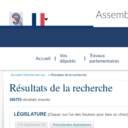
Assemb
Accèder à
la page
Vos
Travaux
Accueil
d'accueil
députés
parlementaires
Vous
Accueil
Recherche sur...
Résultats de la recherche
êtes
Résultats de la recherche
Général
ici
CONNEX
TRAVA
CONNA
DÉC
:
166753
résultats trouvés
LÉGISLATURE
(Cliquez sur l'un des boutons pour faire un choix
17e législature (X)
Précédentes législatures