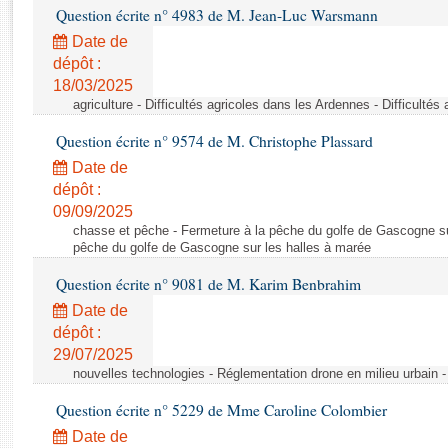
Rapports d'enquête
Question écrite n° 4983 de M. Jean-Luc Warsmann
Rapports législatifs
Date de
Rapports sur l'application des lois
dépôt :
Baromètre de l’application des lois
18/03/2025
agriculture - Difficultés agricoles dans les Ardennes - Difficulté
Dossiers législatifs
Question écrite n° 9574 de M. Christophe Plassard
Budget et sécurité sociale
Date de
Questions écrites et orales
dépôt :
09/09/2025
Comptes rendus des débats
chasse et pêche - Fermeture à la pêche du golfe de Gascogne su
pêche du golfe de Gascogne sur les halles à marée
Question écrite n° 9081 de M. Karim Benbrahim
Date de
dépôt :
29/07/2025
nouvelles technologies - Réglementation drone en milieu urbain 
Question écrite n° 5229 de Mme Caroline Colombier
Date de