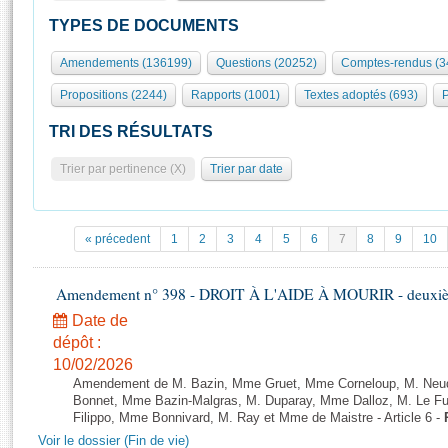
S'id
Présidence
Séance publique
Rôle et pouvoirs de l'Assemblée
Visiter l'Assemblée
TYPES DE DOCUMENTS
Fiches « Connaissance de l’Assemblée »
577 députés
Commissions et autres organes
Visite virtuelle du palais Bourbon
Amendements (136199)
Questions (20252)
Comptes-rendus (3
Organisation de l'Assemblée
Groupes politiques
Europe et International
Assister à une séance
Mot
Propositions (2244)
Rapports (1001)
Textes adoptés (693)
P
Présidence
Conférence des Présidents
Bureau
Collège des Ques
Élections législatives
Contrôle et évaluation
Accès des chercheurs à l’Assemblée
TRI DES RÉSULTATS
Congrès
Les évènements
S'inscrire
Trier par pertinence (X)
Trier par date
Pétitions
Statistiques et chiffres clés
Transparence et déontologie
Vous n'ave
Patrimoine
E
Documents de référence
« précedent
1
2
3
4
5
6
7
8
9
10
La Bibliothèque
( Constitution | Règlement de l'Assemblée ... )
Documents parlementaires
Les archives
Amendement n° 398 - DROIT À L'AIDE À MOURIR - deuxième
Projets de loi
Contacts et plan d'accès
Date de
Propositions de loi
Histoire
Photos libres de droit
dépôt :
Amendements
Juniors
10/02/2026
Textes adoptés
Amendement de M. Bazin, Mme Gruet, Mme Corneloup, M. Neude
Anciennes législatures
Bonnet, Mme Bazin-Malgras, M. Duparay, Mme Dalloz, M. Le Fur
Filippo, Mme Bonnivard, M. Ray et Mme de Maistre - Article 6 -
Liens vers les sites publics
Rapports d'information
Voir le dossier (Fin de vie)