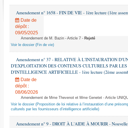
Rapports d'enquête
Rapports législatifs
Amendement n° 1658 - FIN DE VIE - 1ère lecture (1ère assemb
Rapports sur l'application des lois
Date de
Baromètre de l’application des lois
dépôt :
09/05/2025
Amendement de M. Bazin - Article 7 -
Rejeté
Dossiers législatifs
Voir le dossier (Fin de vie)
Budget et sécurité sociale
Questions écrites et orales
Amendement n° 37 - RELATIVE À L'INSTAURATION D'
Comptes rendus des débats
D'EXPLOITATION DES CONTENUS CULTURELS PAR LES
D'INTELLIGENCE ARTIFICIELLE - 1ère lecture (2ème assemblé
Date de
dépôt :
08/06/2026
Amendement de Mme Thevenot et Mme Genetet - Article UNIQ
Voir le dossier (Proposition de loi relative à l’instauration d’une présom
culturels par les fournisseurs d’intelligence artificielle)
Amendement n° 9 - DROIT À L'AIDE À MOURIR - Nouvelle L