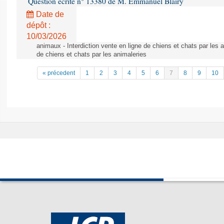
Question écrite n° 13380 de M. Emmanuel Blairy
Date de
dépôt :
10/03/2026
animaux - Interdiction vente en ligne de chiens et chats par les a
de chiens et chats par les animaleries
« précedent
1
2
3
4
5
6
7
8
9
10