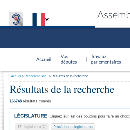
Assemb
Accèder à
la page
Vos
Travaux
Accueil
d'accueil
députés
parlementaires
Vous
Accueil
Recherche sur...
Résultats de la recherche
êtes
Résultats de la recherche
Général
ici
CONNEX
TRAVA
CONNA
DÉC
:
166748
résultats trouvés
LÉGISLATURE
(Cliquez sur l'un des boutons pour faire un choix
17e législature (X)
Précédentes législatures