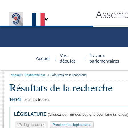
Assemb
Accèder à
la page
Vos
Travaux
Accueil
d'accueil
députés
parlementaires
Vous
Accueil
Recherche sur...
Résultats de la recherche
êtes
Résultats de la recherche
Général
ici
CONNEX
TRAVA
CONNA
DÉC
:
166748
résultats trouvés
LÉGISLATURE
(Cliquez sur l'un des boutons pour faire un choix
17e législature (X)
Précédentes législatures