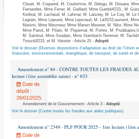
Rapports d'enquête
Clouet, M. Coquerel, M. Coulomme, M. Delogu, M. Diouara, Mm
Rapports législatifs
Fernandes, Mme Ferrer, M. Gaillard, Mme Guett&#233;, M. Gu
Kerbrat, M. Lachaud, M. Lahmar, M. Laisney, M. Le Coq, M. Le
Rapports sur l'application des lois
Legrain, Mme Lejeune, Mme Lepvraud, M. L&#233;aument, Mme
Baromètre de l’application des lois
Maximi, Mme Mesmeur, Mme Manon Meunier, M. Nilor, Mme N
Mme Panot, M. Pilato, M. Piquemal, M. Portes, M. Prud&apos;h
M. Saintoul, Mme Soudais, Mme Stambach-Terrenoir, M. Tach&
Trouv&#233; et M. Vannier - Article 25 -
Adopté
Dossiers législatifs
Voir le dossier (Diverses dispositions d’adaptation au droit de l’Unio
Budget et sécurité sociale
financière, environnementale, énergétique, de transport, de santé et de
Questions écrites et orales
Comptes rendus des débats
Amendement n° 84 - CONTRE TOUTES LES FRAUDES AU
lecture (1ère assemblée saisie) - n° 633
Date de
dépôt :
26/01/2025
Amendement de le Gouvernement - Article 3 -
Adopté
Voir le dossier (Contre toutes les fraudes aux aides publiques)
Amendement n° 2349 - PLF POUR 2025 - 1ère lecture (1ère as
Date de