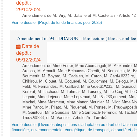
dépôt :
29/10/2024
Amendement de M. Viry, M. Bataille et M. Castellani - Article 42
Voir le dossier (Projet de loi de finances pour 2025)
Amendement n° 94 - DDADUE - 1ère lecture (1ère assemblée s
Date de
dépôt :
05/12/2024
Amendement de Mme Ferrer, Mme Abomangoli, M. Alexandre, 
Arenas, M. Arnault, Mme Belouassa-Cherifi, M. Bernalicis, M. 
Boumertit, M. Boyard, M. Cadalen, M. Caron, M. Carri&#232;re
Chikirou, M. Clouet, M. Coquerel, M. Coulomme, M. Delogu, M
Feld, M. Fernandes, M. Gaillard, Mme Guett&#233;, M. Guira
Kerbrat, M. Lachaud, M. Lahmar, M. Laisney, M. Le Coq, M. Le
Legrain, Mme Lejeune, Mme Lepvraud, M. L&#233;aument, Mme
Maximi, Mme Mesmeur, Mme Manon Meunier, M. Nilor, Mme N
Mme Panot, M. Pilato, M. Piquemal, M. Portes, M. Prud&apos;h
M. Saintoul, Mme Soudais, Mme Stambach-Terrenoir, M. Tach&
Trouv&#233; et M. Vannier - Article 25 -
Tombé
Voir le dossier (Diverses dispositions d’adaptation au droit de l’Unio
financière, environnementale, énergétique, de transport, de santé et de