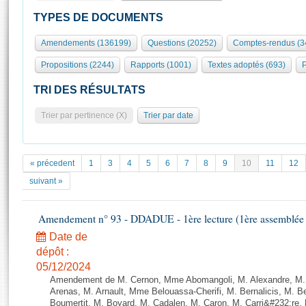
S'id
Présidence
Séance publique
Rôle et pouvoirs de l'Assemblée
Visiter l'Assemblée
TYPES DE DOCUMENTS
Fiches « Connaissance de l’Assemblée »
577 députés
Commissions et autres organes
Visite virtuelle du palais Bourbon
Amendements (136199)
Questions (20252)
Comptes-rendus (3
Organisation de l'Assemblée
Groupes politiques
Europe et International
Assister à une séance
Mot
Propositions (2244)
Rapports (1001)
Textes adoptés (693)
P
Présidence
Conférence des Présidents
Bureau
Collège des Ques
Élections législatives
Contrôle et évaluation
Accès des chercheurs à l’Assemblée
TRI DES RÉSULTATS
Congrès
Les évènements
S'inscrire
Trier par pertinence (X)
Trier par date
Pétitions
Statistiques et chiffres clés
Transparence et déontologie
Vous n'ave
Patrimoine
E
Documents de référence
« précedent
1
3
4
5
6
7
8
9
10
11
12
La Bibliothèque
( Constitution | Règlement de l'Assemblée ... )
Documents parlementaires
suivant »
Les archives
Projets de loi
Contacts et plan d'accès
Amendement n° 93 - DDADUE - 1ère lecture (1ère assemblée s
Propositions de loi
Histoire
Photos libres de droit
Amendements
Date de
Juniors
dépôt :
Textes adoptés
Anciennes législatures
05/12/2024
Amendement de M. Cernon, Mme Abomangoli, M. Alexandre, M
Liens vers les sites publics
Rapports d'information
Arenas, M. Arnault, Mme Belouassa-Cherifi, M. Bernalicis, M. 
Boumertit, M. Boyard, M. Cadalen, M. Caron, M. Carri&#232;re