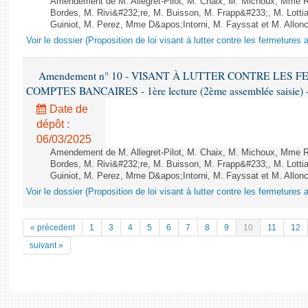
Amendement de M. Allegret-Pilot, M. Chaix, M. Michoux, Mme
Bordes, M. Rivi&#232;re, M. Buisson, M. Frapp&#233;, M. Lotti
Guiniot, M. Perez, Mme D&apos;Intorni, M. Fayssat et M. Alloncle
Voir le dossier (Proposition de loi visant à lutter contre les fermeture
Amendement n° 10 - VISANT À LUTTER CONTRE LES
COMPTES BANCAIRES - 1ère lecture (2ème assemblée saisie) -
Date de
dépôt :
06/03/2025
Amendement de M. Allegret-Pilot, M. Chaix, M. Michoux, Mme
Bordes, M. Rivi&#232;re, M. Buisson, M. Frapp&#233;, M. Lotti
Guiniot, M. Perez, Mme D&apos;Intorni, M. Fayssat et M. Alloncle
Voir le dossier (Proposition de loi visant à lutter contre les fermeture
« précedent
1
3
4
5
6
7
8
9
10
11
12
suivant »