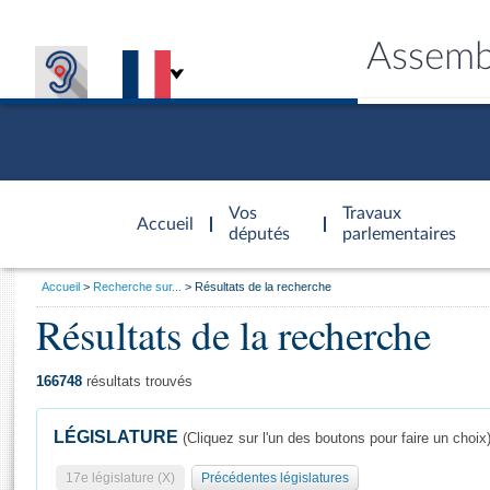
Assemb
Accèder à
la page
Vos
Travaux
Accueil
d'accueil
députés
parlementaires
Vous
Accueil
Recherche sur...
Résultats de la recherche
êtes
Résultats de la recherche
Général
ici
CONNEX
TRAVA
CONNA
DÉC
:
166748
résultats trouvés
LÉGISLATURE
(Cliquez sur l'un des boutons pour faire un choix
17e législature (X)
Précédentes législatures