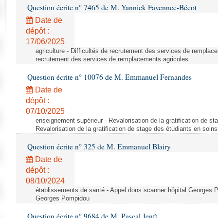
Rapports d'enquête
Question écrite n° 7465 de M. Yannick Favennec-Bécot
Rapports législatifs
Date de
Rapports sur l'application des lois
dépôt :
Baromètre de l’application des lois
17/06/2025
agriculture - Difficultés de recrutement des services de remplace
recrutement des services de remplacements agricoles
Dossiers législatifs
Question écrite n° 10076 de M. Emmanuel Fernandes
Budget et sécurité sociale
Date de
Questions écrites et orales
dépôt :
Comptes rendus des débats
07/10/2025
enseignement supérieur - Revalorisation de la gratification de sta
Revalorisation de la gratification de stage des étudiants en soins
Question écrite n° 325 de M. Emmanuel Blairy
Date de
dépôt :
08/10/2024
établissements de santé - Appel dons scanner hôpital Georges 
Georges Pompidou
Question écrite n° 9684 de M. Pascal Jenft