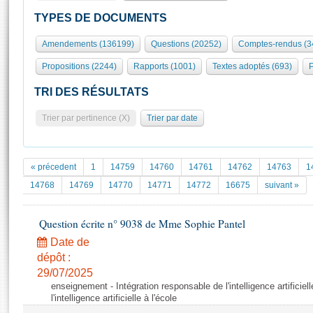
S'id
Présidence
Séance publique
Rôle et pouvoirs de l'Assemblée
Visiter l'Assemblée
TYPES DE DOCUMENTS
Fiches « Connaissance de l’Assemblée »
577 députés
Commissions et autres organes
Visite virtuelle du palais Bourbon
Amendements (136199)
Questions (20252)
Comptes-rendus (3
Organisation de l'Assemblée
Groupes politiques
Europe et International
Assister à une séance
Mot
Propositions (2244)
Rapports (1001)
Textes adoptés (693)
P
Présidence
Conférence des Présidents
Bureau
Collège des Ques
Élections législatives
Contrôle et évaluation
Accès des chercheurs à l’Assemblée
TRI DES RÉSULTATS
Congrès
Les évènements
S'inscrire
Trier par pertinence (X)
Trier par date
Pétitions
Statistiques et chiffres clés
Transparence et déontologie
Vous n'ave
Patrimoine
E
Documents de référence
« précedent
1
14759
14760
14761
14762
14763
1
La Bibliothèque
( Constitution | Règlement de l'Assemblée ... )
Documents parlementaires
14768
14769
14770
14771
14772
16675
suivant »
Les archives
Projets de loi
Contacts et plan d'accès
Question écrite n° 9038 de Mme Sophie Pantel
Propositions de loi
Histoire
Photos libres de droit
Amendements
Date de
Juniors
dépôt :
Textes adoptés
Anciennes législatures
29/07/2025
enseignement - Intégration responsable de l'intelligence artificiell
Liens vers les sites publics
Rapports d'information
l'intelligence artificielle à l'école