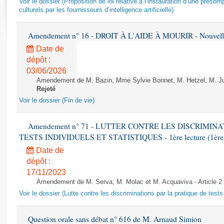
Voir le dossier (Proposition de loi relative à l’instauration d’une présom
Rapports d'enquête
culturels par les fournisseurs d’intelligence artificielle)
Rapports législatifs
Rapports sur l'application des lois
Amendement n° 16 - DROIT À L'AIDE À MOURIR - Nouvelle 
Baromètre de l’application des lois
Date de
dépôt :
Dossiers législatifs
03/06/2026
Budget et sécurité sociale
Amendement de M. Bazin, Mme Sylvie Bonnet, M. Hetzel, M. Juvi
Rejeté
Questions écrites et orales
Voir le dossier (Fin de vie)
Comptes rendus des débats
Amendement n° 71 - LUTTER CONTRE LES DISCRIMIN
TESTS INDIVIDUELS ET STATISTIQUES - 1ère lecture (1ère as
Date de
dépôt :
17/11/2023
Amendement de M. Serva, M. Molac et M. Acquaviva - Article 2
Voir le dossier (Lutte contre les discriminations par la pratique de tests 
Question orale sans débat n° 616 de M. Arnaud Simion