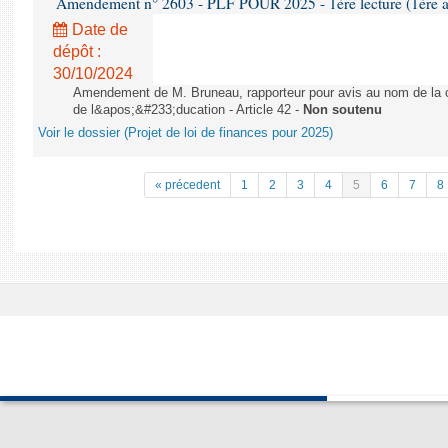
Amendement n° 2603 - PLF POUR 2025 - 1ère lecture (1ère as
Date de
dépôt :
30/10/2024
Amendement de M. Bruneau, rapporteur pour avis au nom de la co
de l&apos;&#233;ducation - Article 42 -
Non soutenu
Voir le dossier (Projet de loi de finances pour 2025)
« précedent
1
2
3
4
5
6
7
8