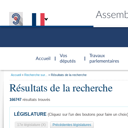
Assemb
Accèder à
la page
Vos
Travaux
Accueil
d'accueil
députés
parlementaires
Vous
Accueil
Recherche sur...
Résultats de la recherche
êtes
Résultats de la recherche
Général
ici
CONNEX
TRAVA
CONNA
DÉC
:
166747
résultats trouvés
LÉGISLATURE
(Cliquez sur l'un des boutons pour faire un choix
17e législature (X)
Précédentes législatures