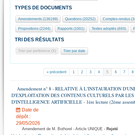
S'id
Présidence
Séance publique
Rôle et pouvoirs de l'Assemblée
Visiter l'Assemblée
TYPES DE DOCUMENTS
Fiches « Connaissance de l’Assemblée »
577 députés
Commissions et autres organes
Visite virtuelle du palais Bourbon
Amendements (136199)
Questions (20252)
Comptes-rendus (3
Organisation de l'Assemblée
Groupes politiques
Europe et International
Assister à une séance
Mot
Propositions (2244)
Rapports (1001)
Textes adoptés (693)
P
Présidence
Conférence des Présidents
Bureau
Collège des Ques
Élections législatives
Contrôle et évaluation
Accès des chercheurs à l’Assemblée
TRI DES RÉSULTATS
Congrès
Les évènements
S'inscrire
Trier par pertinence (X)
Trier par date
Pétitions
Statistiques et chiffres clés
Transparence et déontologie
Vous n'ave
Patrimoine
E
Documents de référence
« précedent
1
2
3
4
5
6
7
8
La Bibliothèque
( Constitution | Règlement de l'Assemblée ... )
Documents parlementaires
Les archives
Amendement n° 8 - RELATIVE À L'INSTAURATION D'
Projets de loi
Contacts et plan d'accès
D'EXPLOITATION DES CONTENUS CULTURELS PAR LES
Propositions de loi
Histoire
D'INTELLIGENCE ARTIFICIELLE - 1ère lecture (2ème assemblé
Photos libres de droit
Amendements
Juniors
Date de
Textes adoptés
dépôt :
Anciennes législatures
29/05/2026
Liens vers les sites publics
Rapports d'information
Amendement de M. Bothorel - Article UNIQUE -
Rejeté