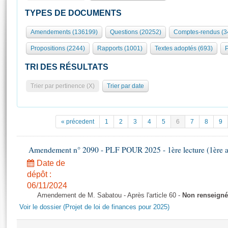
S'id
Présidence
Séance publique
Rôle et pouvoirs de l'Assemblée
Visiter l'Assemblée
TYPES DE DOCUMENTS
Fiches « Connaissance de l’Assemblée »
577 députés
Commissions et autres organes
Visite virtuelle du palais Bourbon
Amendements (136199)
Questions (20252)
Comptes-rendus (3
Organisation de l'Assemblée
Groupes politiques
Europe et International
Assister à une séance
Mot
Propositions (2244)
Rapports (1001)
Textes adoptés (693)
P
Présidence
Conférence des Présidents
Bureau
Collège des Ques
Élections législatives
Contrôle et évaluation
Accès des chercheurs à l’Assemblée
TRI DES RÉSULTATS
Congrès
Les évènements
S'inscrire
Trier par pertinence (X)
Trier par date
Pétitions
Statistiques et chiffres clés
Transparence et déontologie
Vous n'ave
Patrimoine
E
Documents de référence
« précedent
1
2
3
4
5
6
7
8
9
La Bibliothèque
( Constitution | Règlement de l'Assemblée ... )
Documents parlementaires
Les archives
Amendement n° 2090 - PLF POUR 2025 - 1ère lecture (1ère as
Projets de loi
Contacts et plan d'accès
Date de
Propositions de loi
Histoire
Photos libres de droit
dépôt :
Amendements
Juniors
06/11/2024
Textes adoptés
Amendement de M. Sabatou - Après l'article 60 -
Non renseigné
Anciennes législatures
Voir le dossier (Projet de loi de finances pour 2025)
Liens vers les sites publics
Rapports d'information