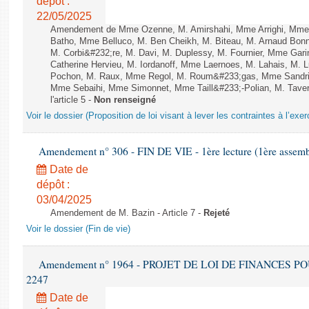
dépôt :
22/05/2025
Amendement de Mme Ozenne, M. Amirshahi, Mme Arrighi, Mme 
Batho, Mme Belluco, M. Ben Cheikh, M. Biteau, M. Arnaud Bonn
M. Corbi&#232;re, M. Davi, M. Duplessy, M. Fournier, Mme Gar
Catherine Hervieu, M. Iordanoff, Mme Laernoes, M. Lahais, M.
Pochon, M. Raux, Mme Regol, M. Roum&#233;gas, Mme Sandri
Mme Sebaihi, Mme Simonnet, Mme Taill&#233;-Polian, M. Tavern
l'article 5 -
Non renseigné
Voir le dossier (Proposition de loi visant à lever les contraintes à l’exer
Amendement n° 306 - FIN DE VIE - 1ère lecture (1ère assembl
Date de
dépôt :
03/04/2025
Amendement de M. Bazin - Article 7 -
Rejeté
Voir le dossier (Fin de vie)
Amendement n° 1964 - PROJET DE LOI DE FINANCES POUR 
2247
Date de