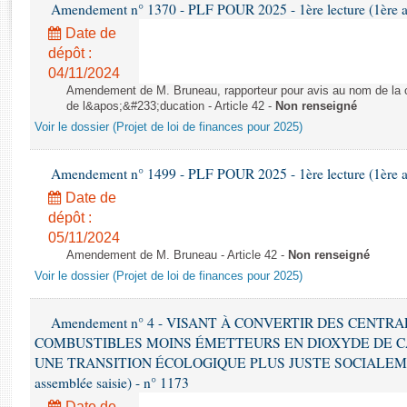
Rapports d'enquête
Amendement n° 1370 - PLF POUR 2025 - 1ère lecture (1ère as
Rapports législatifs
Date de
Rapports sur l'application des lois
dépôt :
04/11/2024
Baromètre de l’application des lois
Amendement de M. Bruneau, rapporteur pour avis au nom de la co
de l&apos;&#233;ducation - Article 42 -
Non renseigné
Dossiers législatifs
Voir le dossier (Projet de loi de finances pour 2025)
Budget et sécurité sociale
Questions écrites et orales
Amendement n° 1499 - PLF POUR 2025 - 1ère lecture (1ère as
Comptes rendus des débats
Date de
dépôt :
05/11/2024
Amendement de M. Bruneau - Article 42 -
Non renseigné
Voir le dossier (Projet de loi de finances pour 2025)
Amendement n° 4 - VISANT À CONVERTIR DES CENTR
COMBUSTIBLES MOINS ÉMETTEURS EN DIOXYDE DE 
UNE TRANSITION ÉCOLOGIQUE PLUS JUSTE SOCIALEMENT 
assemblée saisie) - n° 1173
Date de