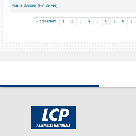
Voir le dossier (Fin de vie)
« précedent
1
2
3
4
5
6
7
8
9