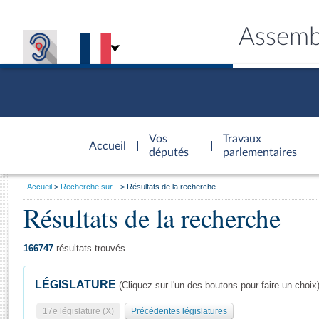
Assemb
Accèder à
la page
Vos
Travaux
Accueil
d'accueil
députés
parlementaires
Vous
Accueil
Recherche sur...
Résultats de la recherche
êtes
Résultats de la recherche
Général
ici
CONNEX
TRAVA
CONNA
DÉC
:
166747
résultats trouvés
LÉGISLATURE
(Cliquez sur l'un des boutons pour faire un choix
17e législature (X)
Précédentes législatures