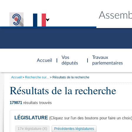
Assemb
Accèder à
la page
Vos
Travaux
Accueil
d'accueil
députés
parlementaires
Vous
Accueil
Recherche sur...
Résultats de la recherche
êtes
Résultats de la recherche
Général
ici
CONNEX
TRAVA
CONNA
DÉC
:
179871
résultats trouvés
LÉGISLATURE
(Cliquez sur l'un des boutons pour faire un choix
17e législature (X)
Précédentes législatures