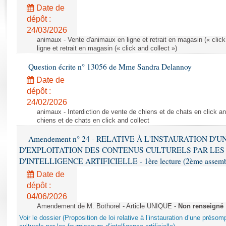
Rapports d'enquête
Date de
Rapports législatifs
dépôt :
Rapports sur l'application des lois
24/03/2026
Baromètre de l’application des lois
animaux - Vente d'animaux en ligne et retrait en magasin (« click
ligne et retrait en magasin (« click and collect »)
Question écrite n° 13056 de Mme Sandra Delannoy
Dossiers législatifs
Date de
Budget et sécurité sociale
dépôt :
Questions écrites et orales
24/02/2026
Comptes rendus des débats
animaux - Interdiction de vente de chiens et de chats en click and
chiens et de chats en click and collect
Amendement n° 24 - RELATIVE À L'INSTAURATION D'
D'EXPLOITATION DES CONTENUS CULTURELS PAR LES
D'INTELLIGENCE ARTIFICIELLE - 1ère lecture (2ème assemblé
Date de
dépôt :
04/06/2026
Amendement de M. Bothorel - Article UNIQUE -
Non renseigné
Voir le dossier (Proposition de loi relative à l’instauration d’une présom