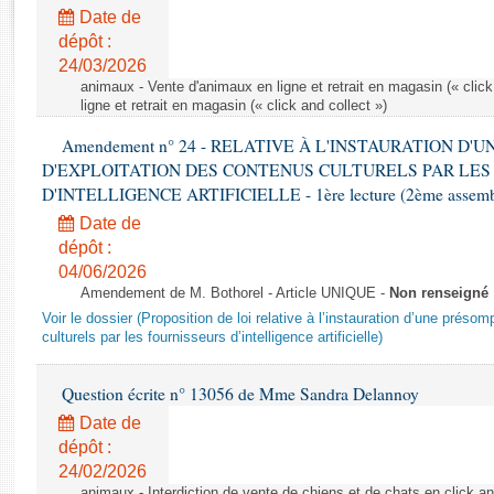
Rapports d'enquête
Date de
Rapports législatifs
dépôt :
Rapports sur l'application des lois
24/03/2026
Baromètre de l’application des lois
animaux - Vente d'animaux en ligne et retrait en magasin (« click
ligne et retrait en magasin (« click and collect »)
Amendement n° 24 - RELATIVE À L'INSTAURATION D'
Dossiers législatifs
D'EXPLOITATION DES CONTENUS CULTURELS PAR LES
Budget et sécurité sociale
D'INTELLIGENCE ARTIFICIELLE - 1ère lecture (2ème assemblé
Questions écrites et orales
Date de
Comptes rendus des débats
dépôt :
04/06/2026
Amendement de M. Bothorel - Article UNIQUE -
Non renseigné
Voir le dossier (Proposition de loi relative à l’instauration d’une présom
culturels par les fournisseurs d’intelligence artificielle)
Question écrite n° 13056 de Mme Sandra Delannoy
Date de
dépôt :
24/02/2026
animaux - Interdiction de vente de chiens et de chats en click and