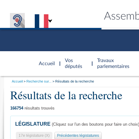
Assemb
Accèder à
la page
Vos
Travaux
Accueil
d'accueil
députés
parlementaires
Vous
Accueil
Recherche sur...
Résultats de la recherche
êtes
Résultats de la recherche
Général
ici
CONNEX
TRAVA
CONNA
DÉC
:
166754
résultats trouvés
LÉGISLATURE
(Cliquez sur l'un des boutons pour faire un choix
17e législature (X)
Précédentes législatures