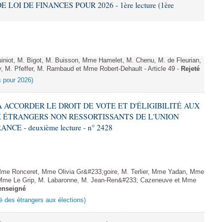
E LOI DE FINANCES POUR 2026 - 1ère lecture (1ère
niot, M. Bigot, M. Buisson, Mme Hamelet, M. Chenu, M. de Fleurian,
, M. Pfeffer, M. Rambaud et Mme Robert-Dehault - Article 49 -
Rejeté
es pour 2026)
 À ACCORDER LE DROIT DE VOTE ET D'ÉLIGIBILITÉ AUX
 ÉTRANGERS NON RESSORTISSANTS DE L'UNION
 - deuxième lecture - n° 2428
me Ronceret, Mme Olivia Gr&#233;goire, M. Terlier, Mme Yadan, Mme
, Mme Le Grip, M. Labaronne, M. Jean-Ren&#233; Cazeneuve et Mme
enseigné
ité des étrangers aux élections)