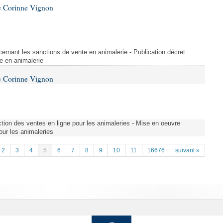
e Corinne Vignon
ernant les sanctions de vente en animalerie - Publication décret
e en animalerie
e Corinne Vignon
tion des ventes en ligne pour les animaleries - Mise en oeuvre
our les animaleries
2
3
4
5
6
7
8
9
10
11
16676
suivant »