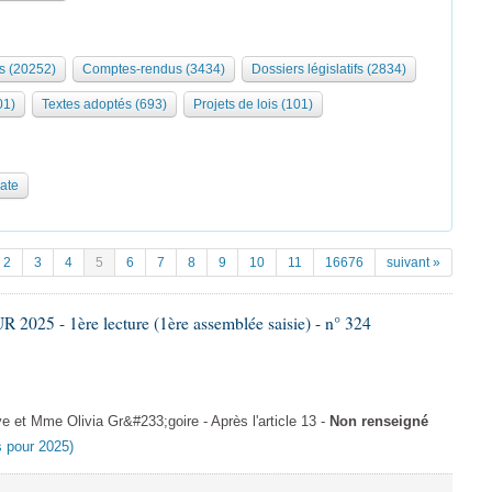
s (20252)
Comptes-rendus (3434)
Dossiers législatifs (2834)
01)
Textes adoptés (693)
Projets de lois (101)
date
2
3
4
5
6
7
8
9
10
11
16676
suivant »
025 - 1ère lecture (1ère assemblée saisie) - n° 324
et Mme Olivia Gr&#233;goire - Après l'article 13 -
Non renseigné
es pour 2025)