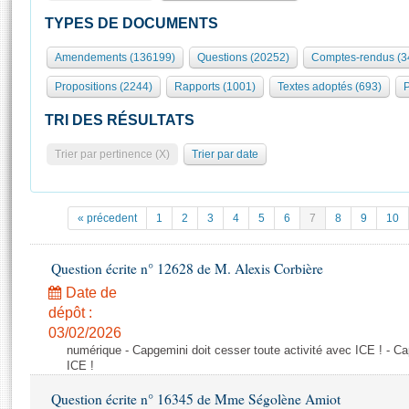
S'id
Présidence
Séance publique
Rôle et pouvoirs de l'Assemblée
Visiter l'Assemblée
TYPES DE DOCUMENTS
Fiches « Connaissance de l’Assemblée »
577 députés
Commissions et autres organes
Visite virtuelle du palais Bourbon
Amendements (136199)
Questions (20252)
Comptes-rendus (3
Organisation de l'Assemblée
Groupes politiques
Europe et International
Assister à une séance
Mot
Propositions (2244)
Rapports (1001)
Textes adoptés (693)
P
Présidence
Conférence des Présidents
Bureau
Collège des Ques
Élections législatives
Contrôle et évaluation
Accès des chercheurs à l’Assemblée
TRI DES RÉSULTATS
Congrès
Les évènements
S'inscrire
Trier par pertinence (X)
Trier par date
Pétitions
Statistiques et chiffres clés
Transparence et déontologie
Vous n'ave
Patrimoine
E
Documents de référence
« précedent
1
2
3
4
5
6
7
8
9
10
La Bibliothèque
( Constitution | Règlement de l'Assemblée ... )
Documents parlementaires
Les archives
Question écrite n° 12628 de M. Alexis Corbière
Projets de loi
Contacts et plan d'accès
Date de
Propositions de loi
Histoire
Photos libres de droit
dépôt :
Amendements
Juniors
03/02/2026
Textes adoptés
numérique - Capgemini doit cesser toute activité avec ICE ! - Ca
Anciennes législatures
ICE !
Liens vers les sites publics
Rapports d'information
Question écrite n° 16345 de Mme Ségolène Amiot