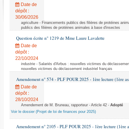
Rapports d'enquête
Date de
Rapports législatifs
dépôt :
Rapports sur l'application des lois
30/06/2026
Baromètre de l’application des lois
agriculture - Financements publics des filières de protéines ani
publics des filières de protéines animales à base d'insectes
Question écrite n° 1219 de Mme Laure Lavalette
Dossiers législatifs
Date de
Budget et sécurité sociale
dépôt :
Questions écrites et orales
22/10/2024
Comptes rendus des débats
industrie - Salariés d'Airbus : nouvelles victimes du déclassement 
nouvelles victimes du déclassement industriel français
Amendement n° 574 - PLF POUR 2025 - 1ère lecture (1ère ass
Date de
dépôt :
28/10/2024
Amendement de M. Bruneau, rapporteur - Article 42 -
Adopté
Voir le dossier (Projet de loi de finances pour 2025)
Amendement n° 2105 - PLF POUR 2025 - 1ère lecture (1ère as