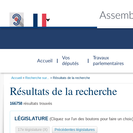
Assemb
Accèder à
la page
Vos
Travaux
Accueil
d'accueil
députés
parlementaires
Vous
Accueil
Recherche sur...
Résultats de la recherche
êtes
Résultats de la recherche
Général
ici
CONNEX
TRAVA
CONNA
DÉC
:
166758
résultats trouvés
LÉGISLATURE
(Cliquez sur l'un des boutons pour faire un choix
17e législature (X)
Précédentes législatures