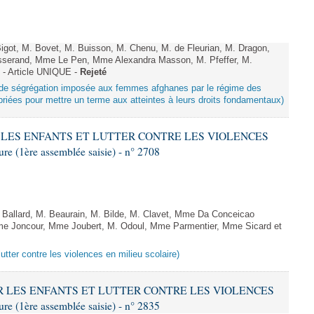
got, M. Bovet, M. Buisson, M. Chenu, M. de Fleurian, M. Dragon,
serand, Mme Le Pen, Mme Alexandra Masson, M. Pfeffer, M.
- Article UNIQUE -
Rejeté
ue de ségrégation imposée aux femmes afghanes par le régime des
riées pour mettre un terme aux atteintes à leurs droits fondamentaux)
ER LES ENFANTS ET LUTTER CONTRE LES VIOLENCES
 (1ère assemblée saisie) - n° 2708
allard, M. Beaurain, M. Bilde, M. Clavet, Mme Da Conceicao
Mme Joncour, Mme Joubert, M. Odoul, Mme Parmentier, Mme Sicard et
lutter contre les violences en milieu scolaire)
GER LES ENFANTS ET LUTTER CONTRE LES VIOLENCES
 (1ère assemblée saisie) - n° 2835