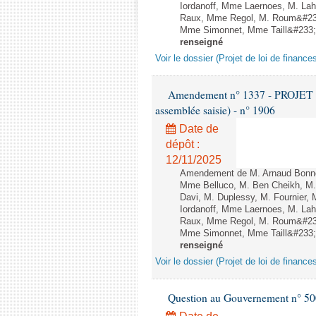
Iordanoff, Mme Laernoes, M. La
Raux, Mme Regol, M. Roum&#233
Mme Simonnet, Mme Taill&#233;-P
renseigné
Voir le dossier (Projet de loi de financ
Amendement n° 1337 - PROJET 
assemblée saisie) - n° 1906
Date de
dépôt :
12/11/2025
Amendement de M. Arnaud Bonnet
Mme Belluco, M. Ben Cheikh, M. 
Davi, M. Duplessy, M. Fournier,
Iordanoff, Mme Laernoes, M. La
Raux, Mme Regol, M. Roum&#233
Mme Simonnet, Mme Taill&#233;-P
renseigné
Voir le dossier (Projet de loi de financ
Question au Gouvernement n° 500