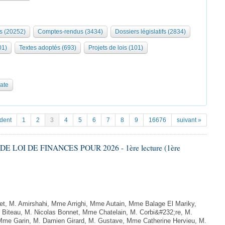
s (20252)
Comptes-rendus (3434)
Dossiers législatifs (2834)
01)
Textes adoptés (693)
Projets de lois (101)
date
dent
1
2
3
4
5
6
7
8
9
16676
suivant »
DE LOI DE FINANCES POUR 2026 - 1ère lecture (1ère
, M. Amirshahi, Mme Arrighi, Mme Autain, Mme Balage El Mariky,
Biteau, M. Nicolas Bonnet, Mme Chatelain, M. Corbi&#232;re, M.
 Mme Garin, M. Damien Girard, M. Gustave, Mme Catherine Hervieu, M.