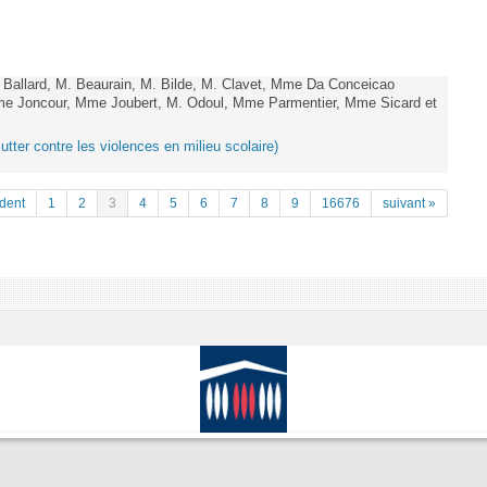
allard, M. Beaurain, M. Bilde, M. Clavet, Mme Da Conceicao
Mme Joncour, Mme Joubert, M. Odoul, Mme Parmentier, Mme Sicard et
lutter contre les violences en milieu scolaire)
dent
1
2
3
4
5
6
7
8
9
16676
suivant »