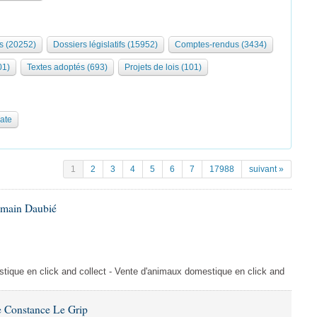
s (20252)
Dossiers législatifs (15952)
Comptes-rendus (3434)
01)
Textes adoptés (693)
Projets de lois (101)
date
1
2
3
4
5
6
7
17988
suivant »
omain Daubié
ique en click and collect - Vente d'animaux domestique en click and
 Constance Le Grip