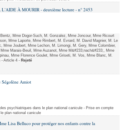
L'AIDE À MOURIR - deuxième lecture - n° 2453
. Bentz, Mme Dogor-Such, M. Gonzalez, Mme Joncour, Mme Ricourt
Tesson, Mme Laporte, Mme Rimbert, M. Evrard, M. David Magnier, M. Le
c, Mme Joubert, Mme Lechon, M. Limongi, M. Gery, Mme Colombier,
rd, Mme Marais-Beuil, Mme Auzanot, Mme M&#233;nach&#233;, Mme
;pinau, Mme Florence Goulet, Mme Griseti, M. Vos, Mme Blanc, M.
- Article 4 -
Rejeté
e Ségolène Amiot
les psychiatriques dans le plan national canicule - Prise en compte
le plan national canicule
me Lisa Belluco pour protéger nos enfants contre la