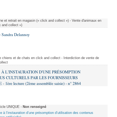
e et retrait en magasin (« click and collect ») - Vente d'animaux en
k and collect »)
e Sandra Delannoy
 chiens et de chats en click and collect - Interdiction de vente de
ollect
VE À L'INSTAURATION D'UNE PRÉSOMPTION
US CULTURELS PAR LES FOURNISSEURS
re lecture (2ème assemblée saisie) - n° 2864
ticle UNIQUE -
Non renseigné
ive à l’instauration d’une présomption d’utilisation des contenus