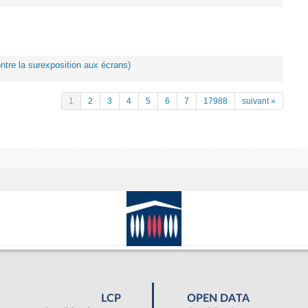
ontre la surexposition aux écrans)
1
2
3
4
5
6
7
17988
suivant »
LCP
OPEN DATA