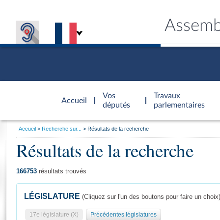
Assemb
Accèder à
la page
Vos
Travaux
Accueil
d'accueil
députés
parlementaires
Vous
Accueil
Recherche sur...
Résultats de la recherche
êtes
Résultats de la recherche
Général
ici
CONNEX
TRAVA
CONNA
DÉC
:
166753
résultats trouvés
LÉGISLATURE
(Cliquez sur l'un des boutons pour faire un choix
17e législature (X)
Précédentes législatures