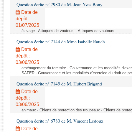
Rapports d'enquête
Question écrite n° 7980 de M. Jean-Yves Bony
Rapports législatifs
Date de
Rapports sur l'application des lois
dépôt :
Baromètre de l’application des lois
01/07/2025
élevage - Attaques de vautours - Attaques de vautours
Dossiers législatifs
Question écrite n° 7144 de Mme Isabelle Rauch
Budget et sécurité sociale
Date de
Questions écrites et orales
dépôt :
03/06/2025
Comptes rendus des débats
aménagement du territoire - Gouvernance et les modalités d'exerc
SAFER - Gouvernance et les modalités d'exercice du droit de p
Question écrite n° 7145 de M. Hubert Brigand
Date de
dépôt :
03/06/2025
animaux - Chiens de protection des troupeaux - Chiens de prote
Question écrite n° 6780 de M. Vincent Ledoux
Date de