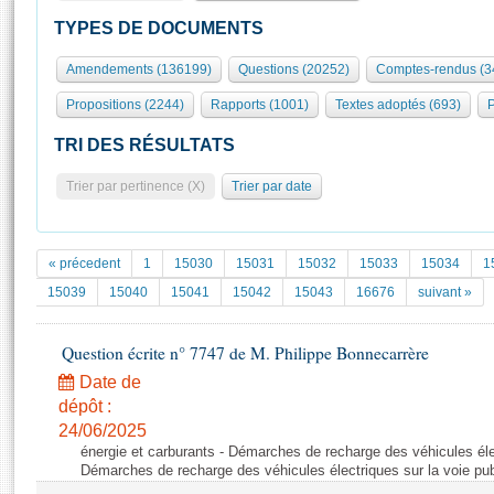
S'id
Présidence
Séance publique
Rôle et pouvoirs de l'Assemblée
Visiter l'Assemblée
TYPES DE DOCUMENTS
Fiches « Connaissance de l’Assemblée »
577 députés
Commissions et autres organes
Visite virtuelle du palais Bourbon
Amendements (136199)
Questions (20252)
Comptes-rendus (3
Organisation de l'Assemblée
Groupes politiques
Europe et International
Assister à une séance
Mot
Propositions (2244)
Rapports (1001)
Textes adoptés (693)
P
Présidence
Conférence des Présidents
Bureau
Collège des Ques
Élections législatives
Contrôle et évaluation
Accès des chercheurs à l’Assemblée
TRI DES RÉSULTATS
Congrès
Les évènements
S'inscrire
Trier par pertinence (X)
Trier par date
Pétitions
Statistiques et chiffres clés
Transparence et déontologie
Vous n'ave
Patrimoine
E
Documents de référence
« précedent
1
15030
15031
15032
15033
15034
1
La Bibliothèque
( Constitution | Règlement de l'Assemblée ... )
Documents parlementaires
15039
15040
15041
15042
15043
16676
suivant »
Les archives
Projets de loi
Contacts et plan d'accès
Question écrite n° 7747 de M. Philippe Bonnecarrère
Propositions de loi
Histoire
Photos libres de droit
Amendements
Date de
Juniors
dépôt :
Textes adoptés
Anciennes législatures
24/06/2025
énergie et carburants - Démarches de recharge des véhicules élec
Liens vers les sites publics
Rapports d'information
Démarches de recharge des véhicules électriques sur la voie pu