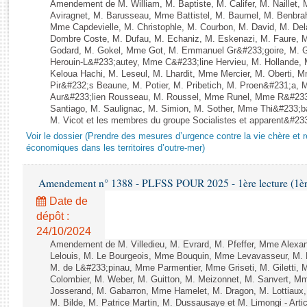
Rapports d'enquête
Amendement de M. William, M. Baptiste, M. Califer, M. Naillet
Aviragnet, M. Barusseau, Mme Battistel, M. Baumel, M. Benbrah
Rapports législatifs
Mme Capdevielle, M. Christophle, M. Courbon, M. David, M. De
Rapports sur l'application des lois
Dombre Coste, M. Dufau, M. Echaniz, M. Eskenazi, M. Faure,
Godard, M. Gokel, Mme Got, M. Emmanuel Gr&#233;goire, M. 
Baromètre de l’application des lois
Herouin-L&#233;autey, Mme C&#233;line Hervieu, M. Hollande
Keloua Hachi, M. Leseul, M. Lhardit, Mme Mercier, M. Oberti,
Pir&#232;s Beaune, M. Potier, M. Pribetich, M. Proen&#231;a
Dossiers législatifs
Aur&#233;lien Rousseau, M. Roussel, Mme Runel, Mme R&#233;
Santiago, M. Saulignac, M. Simion, M. Sother, Mme Thi&#233;b
Budget et sécurité sociale
M. Vicot et les membres du groupe Socialistes et apparent&#233;
Questions écrites et orales
Voir le dossier (Prendre des mesures d’urgence contre la vie chère et r
Comptes rendus des débats
économiques dans les territoires d’outre-mer)
Amendement n° 1388 - PLFSS POUR 2025 - 1ère lecture (1ère 
Date de
dépôt :
24/10/2024
Amendement de M. Villedieu, M. Evrard, M. Pfeffer, Mme Alex
Lelouis, M. Le Bourgeois, Mme Bouquin, Mme Levavasseur, M.
M. de L&#233;pinau, Mme Parmentier, Mme Griseti, M. Giletti
Colombier, M. Weber, M. Guitton, M. Meizonnet, M. Sanvert, 
Josserand, M. Gabarron, Mme Hamelet, M. Dragon, M. Lottiaux,
M. Bilde, M. Patrice Martin, M. Dussausaye et M. Limongi - Artic