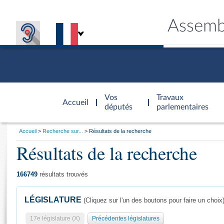
Assemb
Accèder à
la page
Vos
Travaux
Accueil
d'accueil
députés
parlementaires
Vous
Accueil
Recherche sur...
Résultats de la recherche
êtes
Résultats de la recherche
Général
ici
CONNEX
TRAVA
CONNA
DÉC
:
166749
résultats trouvés
LÉGISLATURE
(Cliquez sur l'un des boutons pour faire un choix
17e législature (X)
Précédentes législatures