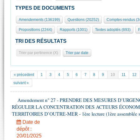
S'id
Présidence
Séance publique
Rôle et pouvoirs de l'Assemblée
Visiter l'Assemblée
TYPES DE DOCUMENTS
Fiches « Connaissance de l’Assemblée »
577 députés
Commissions et autres organes
Visite virtuelle du palais Bourbon
Amendements (136199)
Questions (20252)
Comptes-rendus (3
Organisation de l'Assemblée
Groupes politiques
Europe et International
Assister à une séance
Mot
Propositions (2244)
Rapports (1001)
Textes adoptés (693)
P
Présidence
Conférence des Présidents
Bureau
Collège des Ques
Élections législatives
Contrôle et évaluation
Accès des chercheurs à l’Assemblée
TRI DES RÉSULTATS
Congrès
Les évènements
S'inscrire
Trier par pertinence (X)
Trier par date
Pétitions
Statistiques et chiffres clés
Transparence et déontologie
Vous n'ave
Patrimoine
E
Documents de référence
« précedent
1
3
4
5
6
7
8
9
10
11
12
La Bibliothèque
( Constitution | Règlement de l'Assemblée ... )
Documents parlementaires
suivant »
Les archives
Projets de loi
Contacts et plan d'accès
Amendement n° 27 - PRENDRE DES MESURES D’URGE
Propositions de loi
Histoire
RÉGULER LA CONCENTRATION DES ACTEURS ÉCONOM
Photos libres de droit
Amendements
Juniors
TERRITOIRES D’OUTRE-MER - 1ère lecture (1ère assemblée sai
Textes adoptés
Anciennes législatures
Date de
dépôt :
Liens vers les sites publics
Rapports d'information
20/01/2025