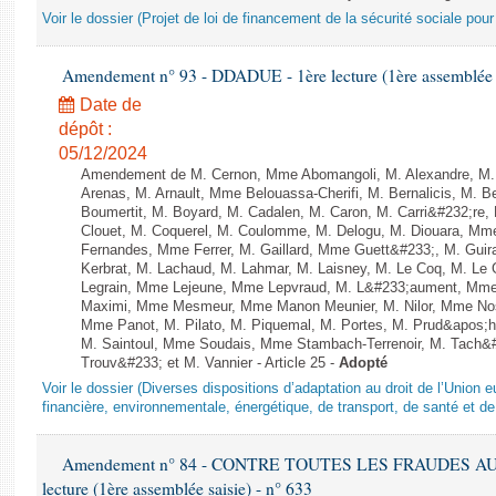
Voir le dossier (Projet de loi de financement de la sécurité sociale pou
Amendement n° 93 - DDADUE - 1ère lecture (1ère assemblée s
Date de
dépôt :
05/12/2024
Amendement de M. Cernon, Mme Abomangoli, M. Alexandre, M
Arenas, M. Arnault, Mme Belouassa-Cherifi, M. Bernalicis, M. 
Boumertit, M. Boyard, M. Cadalen, M. Caron, M. Carri&#232;re
Clouet, M. Coquerel, M. Coulomme, M. Delogu, M. Diouara, Mm
Fernandes, Mme Ferrer, M. Gaillard, Mme Guett&#233;, M. Gu
Kerbrat, M. Lachaud, M. Lahmar, M. Laisney, M. Le Coq, M. Le
Legrain, Mme Lejeune, Mme Lepvraud, M. L&#233;aument, Mme
Maximi, Mme Mesmeur, Mme Manon Meunier, M. Nilor, Mme N
Mme Panot, M. Pilato, M. Piquemal, M. Portes, M. Prud&apos;h
M. Saintoul, Mme Soudais, Mme Stambach-Terrenoir, M. Tach&
Trouv&#233; et M. Vannier - Article 25 -
Adopté
Voir le dossier (Diverses dispositions d’adaptation au droit de l’Unio
financière, environnementale, énergétique, de transport, de santé et de
Amendement n° 84 - CONTRE TOUTES LES FRAUDES AU
lecture (1ère assemblée saisie) - n° 633