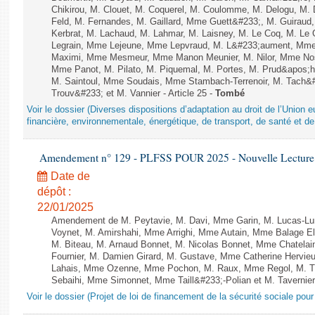
Chikirou, M. Clouet, M. Coquerel, M. Coulomme, M. Delogu, M
Feld, M. Fernandes, M. Gaillard, Mme Guett&#233;, M. Guira
Kerbrat, M. Lachaud, M. Lahmar, M. Laisney, M. Le Coq, M. Le
Legrain, Mme Lejeune, Mme Lepvraud, M. L&#233;aument, Mme
Maximi, Mme Mesmeur, Mme Manon Meunier, M. Nilor, Mme N
Mme Panot, M. Pilato, M. Piquemal, M. Portes, M. Prud&apos;h
M. Saintoul, Mme Soudais, Mme Stambach-Terrenoir, M. Tach&
Trouv&#233; et M. Vannier - Article 25 -
Tombé
Voir le dossier (Diverses dispositions d’adaptation au droit de l’Unio
financière, environnementale, énergétique, de transport, de santé et de
Amendement n° 129 - PLFSS POUR 2025 - Nouvelle Lecture 
Date de
dépôt :
22/01/2025
Amendement de M. Peytavie, M. Davi, Mme Garin, M. Lucas-L
Voynet, M. Amirshahi, Mme Arrighi, Mme Autain, Mme Balage El
M. Biteau, M. Arnaud Bonnet, M. Nicolas Bonnet, Mme Chatelain
Fournier, M. Damien Girard, M. Gustave, Mme Catherine Hervieu
Lahais, Mme Ozenne, Mme Pochon, M. Raux, Mme Regol, M. Th
Sebaihi, Mme Simonnet, Mme Taill&#233;-Polian et M. Tavernier 
Voir le dossier (Projet de loi de financement de la sécurité sociale pou