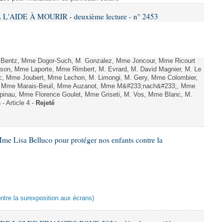
L'AIDE À MOURIR - deuxième lecture - n° 2453
. Bentz, Mme Dogor-Such, M. Gonzalez, Mme Joncour, Mme Ricourt
Tesson, Mme Laporte, Mme Rimbert, M. Evrard, M. David Magnier, M. Le
c, Mme Joubert, Mme Lechon, M. Limongi, M. Gery, Mme Colombier,
rd, Mme Marais-Beuil, Mme Auzanot, Mme M&#233;nach&#233;, Mme
;pinau, Mme Florence Goulet, Mme Griseti, M. Vos, Mme Blanc, M.
- Article 4 -
Rejeté
me Lisa Belluco pour protéger nos enfants contre la
ontre la surexposition aux écrans)