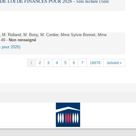
DE LOI DE FINANCES POUR 2026 - 1ère lecture (1ère
 M. Rolland, M. Bony, M. Cordier, Mme Sylvie Bonnet, Mme
 49 -
Non renseigné
es pour 2026)
1
2
3
4
5
6
7
16676
suivant »