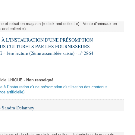
e et retrait en magasin (« click and collect ») - Vente d'animaux en
k and collect »)
VE À L'INSTAURATION D'UNE PRÉSOMPTION
US CULTURELS PAR LES FOURNISSEURS
re lecture (2ème assemblée saisie) - n° 2864
ticle UNIQUE -
Non renseigné
ive à l’instauration d’une présomption d’utilisation des contenus
ce artificielle)
e Sandra Delannoy
 chiens et de chats en click and collect - Interdiction de vente de