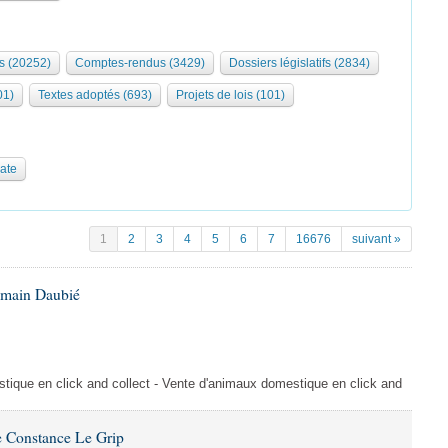
s (20252)
Comptes-rendus (3429)
Dossiers législatifs (2834)
01)
Textes adoptés (693)
Projets de lois (101)
date
1
2
3
4
5
6
7
16676
suivant »
omain Daubié
ique en click and collect - Vente d'animaux domestique en click and
 Constance Le Grip