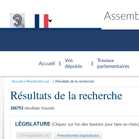
Assemb
Accèder à
la page
Vos
Travaux
Accueil
d'accueil
députés
parlementaires
Vous
Accueil
Recherche sur...
Résultats de la recherche
êtes
Résultats de la recherche
Général
ici
CONNEX
TRAVA
CONNA
DÉC
:
166753
résultats trouvés
LÉGISLATURE
(Cliquez sur l'un des boutons pour faire un choix
17e législature (X)
Précédentes législatures