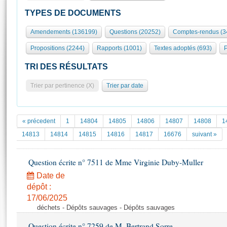
S'id
Présidence
Séance publique
Rôle et pouvoirs de l'Assemblée
Visiter l'Assemblée
TYPES DE DOCUMENTS
Fiches « Connaissance de l’Assemblée »
577 députés
Commissions et autres organes
Visite virtuelle du palais Bourbon
Amendements (136199)
Questions (20252)
Comptes-rendus (3
Organisation de l'Assemblée
Groupes politiques
Europe et International
Assister à une séance
Mot
Propositions (2244)
Rapports (1001)
Textes adoptés (693)
P
Présidence
Conférence des Présidents
Bureau
Collège des Ques
Élections législatives
Contrôle et évaluation
Accès des chercheurs à l’Assemblée
TRI DES RÉSULTATS
Congrès
Les évènements
S'inscrire
Trier par pertinence (X)
Trier par date
Pétitions
Statistiques et chiffres clés
Transparence et déontologie
Vous n'ave
Patrimoine
E
Documents de référence
« précedent
1
14804
14805
14806
14807
14808
1
La Bibliothèque
( Constitution | Règlement de l'Assemblée ... )
Documents parlementaires
14813
14814
14815
14816
14817
16676
suivant »
Les archives
Projets de loi
Contacts et plan d'accès
Question écrite n° 7511 de Mme Virginie Duby-Muller
Propositions de loi
Histoire
Photos libres de droit
Amendements
Date de
Juniors
dépôt :
Textes adoptés
Anciennes législatures
17/06/2025
déchets - Dépôts sauvages - Dépôts sauvages
Liens vers les sites publics
Rapports d'information
Question écrite n° 7259 de M. Bertrand Sorre