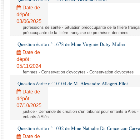
Rapports d'enquête
Date de
Rapports législatifs
dépôt :
Rapports sur l'application des lois
03/06/2025
Baromètre de l’application des lois
professions de santé - Situation préoccupante de la filière frança
préoccupante de la filière française de prothèses dentaires
Dossiers législatifs
Question écrite n° 1678 de Mme Virginie Duby-Muller
Budget et sécurité sociale
Date de
Questions écrites et orales
dépôt :
05/11/2024
Comptes rendus des débats
femmes - Conservation d'ovocytes - Conservation d'ovocytes
Question écrite n° 10104 de M. Alexandre Allegret-Pilot
Date de
dépôt :
07/10/2025
justice - Demande de création d'un tribunal pour enfants à Alès -
enfants à Alès
Question écrite n° 1032 de Mme Nathalie Da Conceicao Carv
Date de