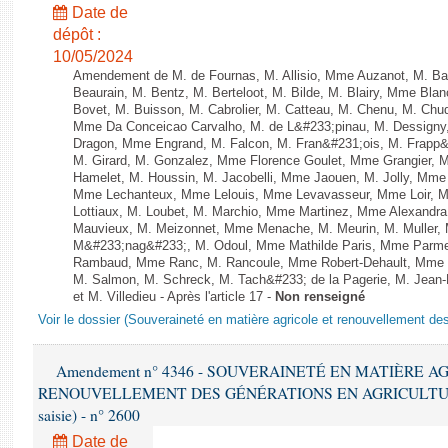
Date de
dépôt :
10/05/2024
Amendement de M. de Fournas, M. Allisio, Mme Auzanot, M. Bal
Beaurain, M. Bentz, M. Berteloot, M. Bilde, M. Blairy, Mme Bla
Bovet, M. Buisson, M. Cabrolier, M. Catteau, M. Chenu, M. C
Mme Da Conceicao Carvalho, M. de L&#233;pinau, M. Dessign
Dragon, Mme Engrand, M. Falcon, M. Fran&#231;ois, M. Frapp&#2
M. Girard, M. Gonzalez, Mme Florence Goulet, Mme Grangier, M
Hamelet, M. Houssin, M. Jacobelli, Mme Jaouen, M. Jolly, Mme
Mme Lechanteux, Mme Lelouis, Mme Levavasseur, Mme Loir, M.
Lottiaux, M. Loubet, M. Marchio, Mme Martinez, Mme Alexandr
Mauvieux, M. Meizonnet, Mme Menache, M. Meurin, M. Muller,
M&#233;nag&#233;, M. Odoul, Mme Mathilde Paris, Mme Parment
Rambaud, Mme Ranc, M. Rancoule, Mme Robert-Dehault, Mme R
M. Salmon, M. Schreck, M. Tach&#233; de la Pagerie, M. Jean-P
et M. Villedieu - Après l'article 17 -
Non renseigné
Voir le dossier (Souveraineté en matière agricole et renouvellement des
Amendement n° 4346 - SOUVERAINETÉ EN MATIÈRE A
RENOUVELLEMENT DES GÉNÉRATIONS EN AGRICULTURE - 1è
saisie) - n° 2600
Date de