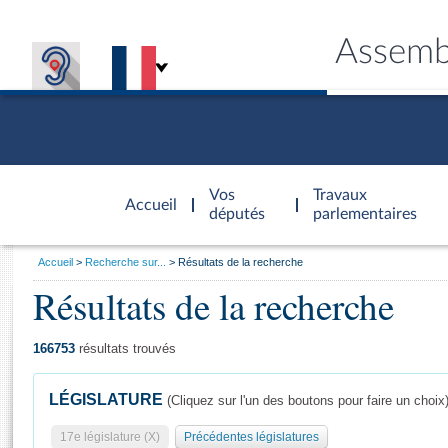
Assemb
Accèder à
la page
Vos
Travaux
Accueil
d'accueil
députés
parlementaires
Vous
Accueil
Recherche sur...
Résultats de la recherche
êtes
Résultats de la recherche
Général
ici
CONNEX
TRAVA
CONNA
DÉC
:
166753
résultats trouvés
LÉGISLATURE
(Cliquez sur l'un des boutons pour faire un choix
17e législature (X)
Précédentes législatures