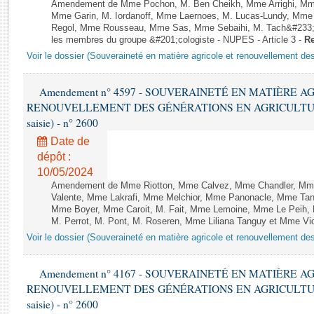
Rapports d'enquête
Amendement de Mme Pochon, M. Ben Cheikh, Mme Arrighi, Mme 
Mme Garin, M. Iordanoff, Mme Laernoes, M. Lucas-Lundy, Mme
Rapports législatifs
Regol, Mme Rousseau, Mme Sas, Mme Sebaihi, M. Tach&#233;, M
Rapports sur l'application des lois
les membres du groupe &#201;cologiste - NUPES - Article 3 -
Re
Baromètre de l’application des lois
Voir le dossier (Souveraineté en matière agricole et renouvellement des
Amendement n° 4597 - SOUVERAINETÉ EN MATIÈRE A
Dossiers législatifs
RENOUVELLEMENT DES GÉNÉRATIONS EN AGRICULTURE - 1è
Budget et sécurité sociale
saisie) - n° 2600
Questions écrites et orales
Date de
Comptes rendus des débats
dépôt :
10/05/2024
Amendement de Mme Riotton, Mme Calvez, Mme Chandler, Mme 
Valente, Mme Lakrafi, Mme Melchior, Mme Panonacle, Mme Tanzil
Mme Boyer, Mme Caroit, M. Fait, Mme Lemoine, Mme Le Peih, M
M. Perrot, M. Pont, M. Roseren, Mme Liliana Tanguy et Mme Violl
Voir le dossier (Souveraineté en matière agricole et renouvellement des
Amendement n° 4167 - SOUVERAINETÉ EN MATIÈRE A
RENOUVELLEMENT DES GÉNÉRATIONS EN AGRICULTURE - 1è
saisie) - n° 2600