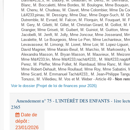
Barth&#232;s, M. Baubry, M. Beaurain, M. Bentz, M. Bernhardt, 
Rapports d'enquête
Blanc, M. Boccaletti, Mme Bordes, M. Boulogne, Mme Bouquin,
Rapports législatifs
M. Chenu, M. Chudeau, M. Clavet, Mme Colombier, Mme Da Conc
L&#233;pinau, M. Dessigny, Mme Diaz, Mme Dogor-Such, M. Dr
Rapports sur l'application des lois
Dutremble, M. Evrard, M. Falcon, M. Florquin, M. Fouquart, M.
Baromètre de l’application des lois
M. Gery, M. Giletti, M. Gillet, M. Christian Girard, M. Golliot,
Grangier, Mme Griseti, M. Guibert, M. Guiniot, M. Guitton, Mm
Jacobelli, M. Jenft, M. Jolly, Mme Joncour, Mme Josserand, 
Dossiers législatifs
Lavalette, M. Le Bourgeois, Mme Le Pen, Mme Lechanteux, M
Levavasseur, M. Limongi, M. Lioret, Mme Loir, M. Lopez-Liguori
Budget et sécurité sociale
David Magnier, Mme Marais-Beuil, M. Marchio, M. Markowsky, 
Questions écrites et orales
Alexandra Masson, M. Bryan Masson, M. Mauvieux, M. Meizonnet
Mme M&#233;lin, Mme M&#233;nach&#233;, M. M&#233;nag&#23
Comptes rendus des débats
Perez, M. Pfeffer, Mme Pollet, M. Rambaud, Mme Ranc, M. Ren
Mme Robert-Dehault, Mme Roullaud, Mme Roy, Mme Sabatini, M
Mme Sicard, M. Emmanuel Tach&#233;, M. Jean-Philippe Tanguy,
Tonussi, M. Villedieu, M. Vos et M. Weber - Article 49 -
Non ren
Voir le dossier (Projet de loi de finances pour 2026)
Amendement n° 75 - L’INTÉRÊT DES ENFANTS - 1ère lecture 
2365
Date de
dépôt :
23/01/2026