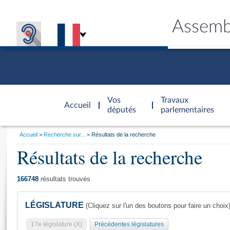
Assemb
Accèder à
la page
Vos
Travaux
Accueil
d'accueil
députés
parlementaires
Vous
Accueil
Recherche sur...
Résultats de la recherche
êtes
Résultats de la recherche
Général
ici
CONNEX
TRAVA
CONNA
DÉC
:
166748
résultats trouvés
LÉGISLATURE
(Cliquez sur l'un des boutons pour faire un choix
17e législature (X)
Précédentes législatures