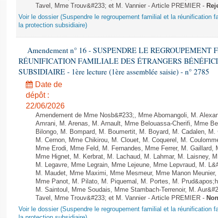
Tavel, Mme Trouv&#233; et M. Vannier - Article PREMIER -
Rej
Voir le dossier (Suspendre le regroupement familial et la réunification f
la protection subsidiaire)
Amendement n° 16 - SUSPENDRE LE REGROUPEMENT 
RÉUNIFICATION FAMILIALE DES ÉTRANGERS BÉNÉFICI
SUBSIDIAIRE - 1ère lecture (1ère assemblée saisie) - n° 2785
Date de
dépôt :
22/06/2026
Amendement de Mme Nosb&#233;, Mme Abomangoli, M. Alexan
Amrani, M. Arenas, M. Arnault, Mme Belouassa-Cherifi, Mme Ben
Bilongo, M. Bompard, M. Boumertit, M. Boyard, M. Cadalen, M.
M. Cernon, Mme Chikirou, M. Clouet, M. Coquerel, M. Coulomme
Mme Erodi, Mme Feld, M. Fernandes, Mme Ferrer, M. Gaillar
Mme Hignet, M. Kerbrat, M. Lachaud, M. Lahmar, M. Laisney, M
M. Legavre, Mme Legrain, Mme Lejeune, Mme Lepvraud, M. L&#
M. Maudet, Mme Maximi, Mme Mesmeur, Mme Manon Meunier, M
Mme Panot, M. Pilato, M. Piquemal, M. Portes, M. Prud&apos;h
M. Saintoul, Mme Soudais, Mme Stambach-Terrenoir, M. Aur&#2
Tavel, Mme Trouv&#233; et M. Vannier - Article PREMIER -
Non
Voir le dossier (Suspendre le regroupement familial et la réunification f
la protection subsidiaire)