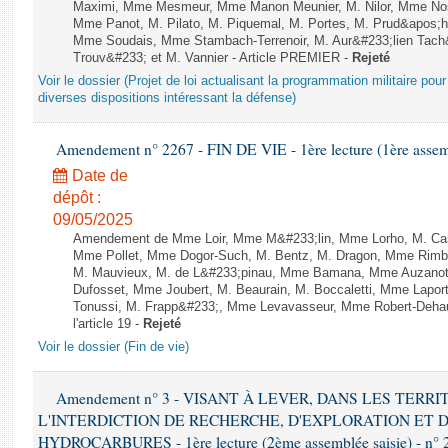
Maximi, Mme Mesmeur, Mme Manon Meunier, M. Nilor, Mme N
Mme Panot, M. Pilato, M. Piquemal, M. Portes, M. Prud&apos;h
Mme Soudais, Mme Stambach-Terrenoir, M. Aur&#233;lien Tach
Trouv&#233; et M. Vannier - Article PREMIER -
Rejeté
Voir le dossier (Projet de loi actualisant la programmation militaire po
diverses dispositions intéressant la défense)
Amendement n° 2267 - FIN DE VIE - 1ère lecture (1ère assemb
Date de
dépôt :
09/05/2025
Amendement de Mme Loir, Mme M&#233;lin, Mme Lorho, M. Cas
Mme Pollet, Mme Dogor-Such, M. Bentz, M. Dragon, Mme Rimber
M. Mauvieux, M. de L&#233;pinau, Mme Bamana, Mme Auzanot,
Dufosset, Mme Joubert, M. Beaurain, M. Boccaletti, Mme Laport
Tonussi, M. Frapp&#233;, Mme Levavasseur, Mme Robert-Dehault,
l'article 19 -
Rejeté
Voir le dossier (Fin de vie)
Amendement n° 3 - VISANT À LEVER, DANS LES TERR
L'INTERDICTION DE RECHERCHE, D'EXPLORATION ET 
HYDROCARBURES - 1ère lecture (2ème assemblée saisie) - n° 