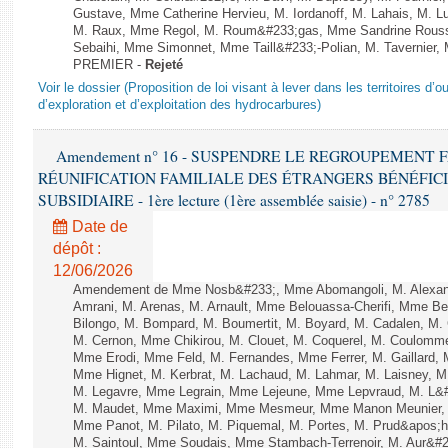
Gustave, Mme Catherine Hervieu, M. Iordanoff, M. Lahais, M. 
M. Raux, Mme Regol, M. Roum&#233;gas, Mme Sandrine Rouss
Sebaihi, Mme Simonnet, Mme Taill&#233;-Polian, M. Tavernier, M
PREMIER -
Rejeté
Voir le dossier (Proposition de loi visant à lever dans les territoires d’o
d’exploration et d’exploitation des hydrocarbures)
Amendement n° 16 - SUSPENDRE LE REGROUPEMENT 
RÉUNIFICATION FAMILIALE DES ÉTRANGERS BÉNÉFICI
SUBSIDIAIRE - 1ère lecture (1ère assemblée saisie) - n° 2785
Date de
dépôt :
12/06/2026
Amendement de Mme Nosb&#233;, Mme Abomangoli, M. Alexan
Amrani, M. Arenas, M. Arnault, Mme Belouassa-Cherifi, Mme Ben
Bilongo, M. Bompard, M. Boumertit, M. Boyard, M. Cadalen, M.
M. Cernon, Mme Chikirou, M. Clouet, M. Coquerel, M. Coulomme
Mme Erodi, Mme Feld, M. Fernandes, Mme Ferrer, M. Gaillar
Mme Hignet, M. Kerbrat, M. Lachaud, M. Lahmar, M. Laisney, M
M. Legavre, Mme Legrain, Mme Lejeune, Mme Lepvraud, M. L&#
M. Maudet, Mme Maximi, Mme Mesmeur, Mme Manon Meunier, M
Mme Panot, M. Pilato, M. Piquemal, M. Portes, M. Prud&apos;h
M. Saintoul, Mme Soudais, Mme Stambach-Terrenoir, M. Aur&#2