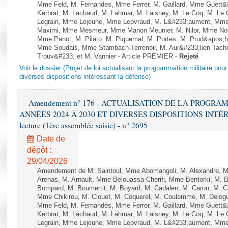
Mme Feld, M. Fernandes, Mme Ferrer, M. Gaillard, Mme Guet
Kerbrat, M. Lachaud, M. Lahmar, M. Laisney, M. Le Coq, M. Le
Legrain, Mme Lejeune, Mme Lepvraud, M. L&#233;aument, Mme
Maximi, Mme Mesmeur, Mme Manon Meunier, M. Nilor, Mme N
Mme Panot, M. Pilato, M. Piquemal, M. Portes, M. Prud&apos;h
Mme Soudais, Mme Stambach-Terrenoir, M. Aur&#233;lien Tach
Trouv&#233; et M. Vannier - Article PREMIER -
Rejeté
Voir le dossier (Projet de loi actualisant la programmation militaire po
diverses dispositions intéressant la défense)
Amendement n° 176 - ACTUALISATION DE LA PROGRA
ANNÉES 2024 À 2030 ET DIVERSES DISPOSITIONS INTÉR
lecture (1ère assemblée saisie) - n° 2695
Date de
dépôt :
29/04/2026
Amendement de M. Saintoul, Mme Abomangoli, M. Alexandre, 
Arenas, M. Arnault, Mme Belouassa-Cherifi, Mme Bentorki, M. Be
Bompard, M. Boumertit, M. Boyard, M. Cadalen, M. Caron, M. C
Mme Chikirou, M. Clouet, M. Coquerel, M. Coulomme, M. Delog
Mme Feld, M. Fernandes, Mme Ferrer, M. Gaillard, Mme Guet
Kerbrat, M. Lachaud, M. Lahmar, M. Laisney, M. Le Coq, M. Le
Legrain, Mme Lejeune, Mme Lepvraud, M. L&#233;aument, Mme