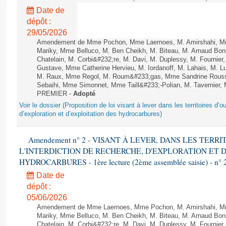
Date de
dépôt :
29/05/2026
Amendement de Mme Pochon, Mme Laernoes, M. Amirshahi, Mme
Mariky, Mme Belluco, M. Ben Cheikh, M. Biteau, M. Arnaud Bo
Chatelain, M. Corbi&#232;re, M. Davi, M. Duplessy, M. Fournier
Gustave, Mme Catherine Hervieu, M. Iordanoff, M. Lahais, M. 
M. Raux, Mme Regol, M. Roum&#233;gas, Mme Sandrine Rouss
Sebaihi, Mme Simonnet, Mme Taill&#233;-Polian, M. Tavernier, M
PREMIER -
Adopté
Voir le dossier (Proposition de loi visant à lever dans les territoires d’o
d’exploration et d’exploitation des hydrocarbures)
Amendement n° 2 - VISANT À LEVER, DANS LES TERR
L'INTERDICTION DE RECHERCHE, D'EXPLORATION ET 
HYDROCARBURES - 1ère lecture (2ème assemblée saisie) - n° 
Date de
dépôt :
05/06/2026
Amendement de Mme Laernoes, Mme Pochon, M. Amirshahi, Mme
Mariky, Mme Belluco, M. Ben Cheikh, M. Biteau, M. Arnaud Bo
Chatelain, M. Corbi&#232;re, M. Davi, M. Duplessy, M. Fournier