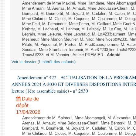
Amendement de Mme Maximi, Mme Hamdane, Mme Abomangoli, 
Mme Amrani, M. Arenas, M. Arnault, Mme Belouassa-Cherifi, M. 
Bompard, M. Boumertit, M. Boyard, M. Cadalen, M. Caron, M. C
Mme Chikirou, M. Clouet, M. Coquerel, M. Coulomme, M. Delog
Mme Feld, M. Fernandes, Mme Ferrer, M. Gaillard, Mme Guett&
Kerbrat, M. Lachaud, M. Lahmar, M. Laisney, M. Le Coq, M. Le
Legrain, Mme Lejeune, Mme Lepvraud, M. L&#233;aument, Mme
Mesmeur, Mme Manon Meunier, M. Nilor, Mme Nosb&#233;, Mm
Pilato, M. Piquemal, M. Portes, M. Prud&apos;homme, M. Raten
Soudais, Mme Stambach-Terrenoir, M. Aur&#233;lien Tach&#233
Trouv&#233; et M. Vannier - Article PREMIER -
Adopté
Voir le dossier (L’intérêt des enfants)
Amendement n° 422 - ACTUALISATION DE LA PROGRA
ANNÉES 2024 À 2030 ET DIVERSES DISPOSITIONS INTÉR
lecture (1ère assemblée saisie) - n° 2630
Date de
dépôt :
17/04/2026
Amendement de M. Saintoul, Mme Abomangoli, M. Alexandre, 
Arenas, M. Arnault, Mme Belouassa-Cherifi, Mme Bentorki, M. Be
Bompard, M. Boumertit, M. Boyard, M. Cadalen, M. Caron, M. C
Mme Chikirou, M. Clouet, M. Coquerel, M. Coulomme, M. Delog