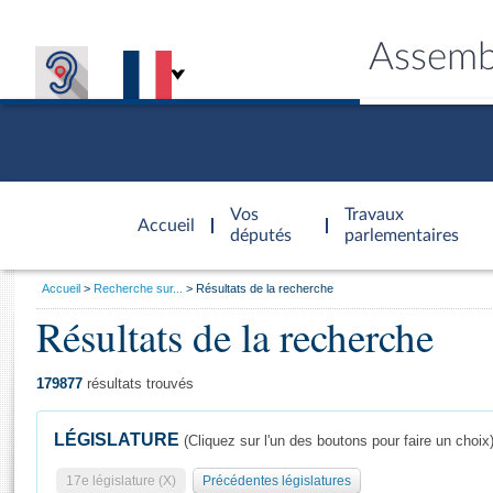
Assemb
Accèder à
la page
Vos
Travaux
Accueil
d'accueil
députés
parlementaires
Vous
Accueil
Recherche sur...
Résultats de la recherche
êtes
Résultats de la recherche
Général
ici
CONNEX
TRAVA
CONNA
DÉC
:
179877
résultats trouvés
LÉGISLATURE
(Cliquez sur l'un des boutons pour faire un choix
17e législature (X)
Précédentes législatures