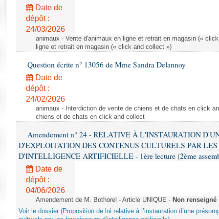
Rapports d'enquête
Date de
Rapports législatifs
dépôt :
Rapports sur l'application des lois
24/03/2026
Baromètre de l’application des lois
animaux - Vente d'animaux en ligne et retrait en magasin (« click
ligne et retrait en magasin (« click and collect »)
Question écrite n° 13056 de Mme Sandra Delannoy
Dossiers législatifs
Date de
Budget et sécurité sociale
dépôt :
Questions écrites et orales
24/02/2026
Comptes rendus des débats
animaux - Interdiction de vente de chiens et de chats en click and
chiens et de chats en click and collect
Amendement n° 24 - RELATIVE À L'INSTAURATION D'
D'EXPLOITATION DES CONTENUS CULTURELS PAR LES
D'INTELLIGENCE ARTIFICIELLE - 1ère lecture (2ème assemblé
Date de
dépôt :
04/06/2026
Amendement de M. Bothorel - Article UNIQUE -
Non renseigné
Voir le dossier (Proposition de loi relative à l’instauration d’une présom