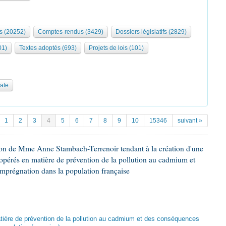
s (20252)
Comptes-rendus (3429)
Dossiers législatifs (2829)
01)
Textes adoptés (693)
Projets de lois (101)
date
1
2
3
4
5
6
7
8
9
10
15346
suivant »
ion de Mme Anne Stambach-Terrenoir tendant à la création d'une
opérés en matière de prévention de la pollution au cadmium et
imprégnation dans la population française
atière de prévention de la pollution au cadmium et des conséquences