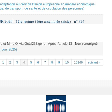
d’adaptation au droit de l’Union européenne en matière économique,
ue, de transport, de santé et de circulation des personnes)
025 - 1ère lecture (1ère assemblée saisie) - n° 324
et Mme Olivia Gr&#233;goire - Après l'article 13 -
Non renseigné
es pour 2025)
1
2
3
4
5
6
7
8
9
10
15346
suivant »