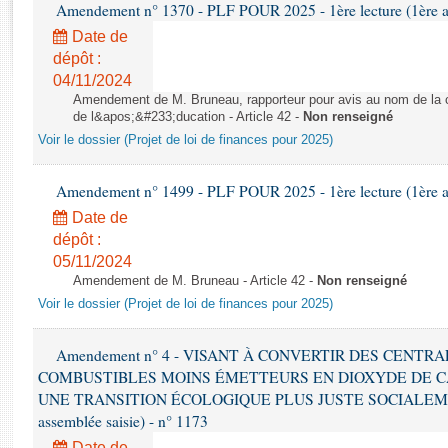
Rapports d'enquête
Amendement n° 1370 - PLF POUR 2025 - 1ère lecture (1ère as
Rapports législatifs
Date de
Rapports sur l'application des lois
dépôt :
04/11/2024
Baromètre de l’application des lois
Amendement de M. Bruneau, rapporteur pour avis au nom de la co
de l&apos;&#233;ducation - Article 42 -
Non renseigné
Dossiers législatifs
Voir le dossier (Projet de loi de finances pour 2025)
Budget et sécurité sociale
Questions écrites et orales
Amendement n° 1499 - PLF POUR 2025 - 1ère lecture (1ère as
Comptes rendus des débats
Date de
dépôt :
05/11/2024
Amendement de M. Bruneau - Article 42 -
Non renseigné
Voir le dossier (Projet de loi de finances pour 2025)
Amendement n° 4 - VISANT À CONVERTIR DES CENTR
COMBUSTIBLES MOINS ÉMETTEURS EN DIOXYDE DE 
UNE TRANSITION ÉCOLOGIQUE PLUS JUSTE SOCIALEMENT 
assemblée saisie) - n° 1173
Date de