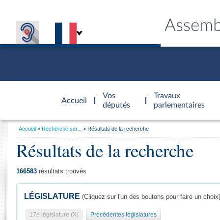
Assemb
Accèder à
la page
Vos
Travaux
Accueil
d'accueil
députés
parlementaires
Vous
Accueil
Recherche sur...
Résultats de la recherche
êtes
Résultats de la recherche
Général
ici
CONNEX
TRAVA
CONNA
DÉC
:
166583
résultats trouvés
LÉGISLATURE
(Cliquez sur l'un des boutons pour faire un choix
17e législature (X)
Précédentes législatures