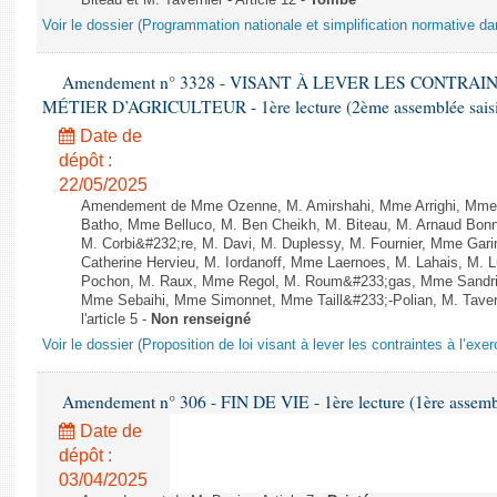
Biteau et M. Tavernier - Article 12 -
Tombé
Voir le dossier (Programmation nationale et simplification normative d
Amendement n° 3328 - VISANT À LEVER LES CONTRAI
MÉTIER D’AGRICULTEUR - 1ère lecture (2ème assemblée saisie
Date de
dépôt :
22/05/2025
Amendement de Mme Ozenne, M. Amirshahi, Mme Arrighi, Mme 
Batho, Mme Belluco, M. Ben Cheikh, M. Biteau, M. Arnaud Bonn
M. Corbi&#232;re, M. Davi, M. Duplessy, M. Fournier, Mme Gar
Catherine Hervieu, M. Iordanoff, Mme Laernoes, M. Lahais, M.
Pochon, M. Raux, Mme Regol, M. Roum&#233;gas, Mme Sandri
Mme Sebaihi, Mme Simonnet, Mme Taill&#233;-Polian, M. Tavern
l'article 5 -
Non renseigné
Voir le dossier (Proposition de loi visant à lever les contraintes à l’exer
Amendement n° 306 - FIN DE VIE - 1ère lecture (1ère assembl
Date de
dépôt :
03/04/2025