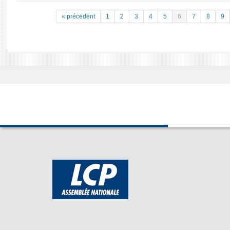
« précedent
1
2
3
4
5
6
7
8
9