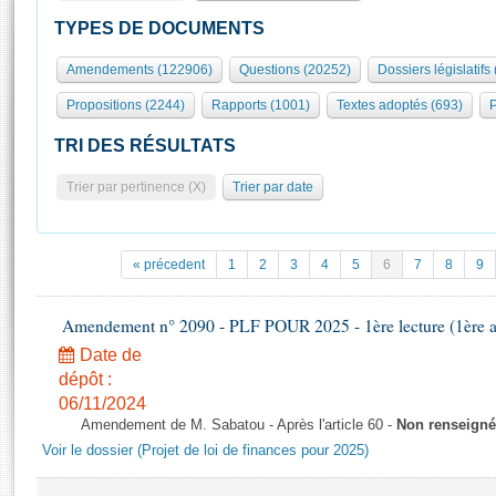
S'id
Présidence
Séance publique
Rôle et pouvoirs de l'Assemblée
Visiter l'Assemblée
TYPES DE DOCUMENTS
Fiches « Connaissance de l’Assemblée »
577 députés
Commissions et autres organes
Visite virtuelle du palais Bourbon
Amendements (122906)
Questions (20252)
Dossiers législatifs
Organisation de l'Assemblée
Groupes politiques
Europe et International
Assister à une séance
Mot
Propositions (2244)
Rapports (1001)
Textes adoptés (693)
P
Présidence
Conférence des Présidents
Bureau
Collège des Ques
Élections législatives
Contrôle et évaluation
Accès des chercheurs à l’Assemblée
TRI DES RÉSULTATS
Congrès
Les évènements
S'inscrire
Trier par pertinence (X)
Trier par date
Pétitions
Statistiques et chiffres clés
Transparence et déontologie
Vous n'ave
Patrimoine
E
Documents de référence
« précedent
1
2
3
4
5
6
7
8
9
La Bibliothèque
( Constitution | Règlement de l'Assemblée ... )
Documents parlementaires
Les archives
Amendement n° 2090 - PLF POUR 2025 - 1ère lecture (1ère as
Projets de loi
Contacts et plan d'accès
Date de
Propositions de loi
Histoire
Photos libres de droit
dépôt :
Amendements
Juniors
06/11/2024
Textes adoptés
Amendement de M. Sabatou - Après l'article 60 -
Non renseigné
Anciennes législatures
Voir le dossier (Projet de loi de finances pour 2025)
Liens vers les sites publics
Rapports d'information