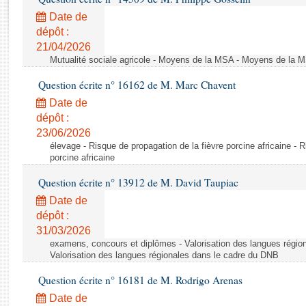
Rapports d'enquête
Date de
Rapports législatifs
dépôt :
Rapports sur l'application des lois
21/04/2026
Baromètre de l’application des lois
Mutualité sociale agricole - Moyens de la MSA - Moyens de la 
Question écrite n° 16162 de M. Marc Chavent
Dossiers législatifs
Date de
Budget et sécurité sociale
dépôt :
Questions écrites et orales
23/06/2026
Comptes rendus des débats
élevage - Risque de propagation de la fièvre porcine africaine - R
porcine africaine
Question écrite n° 13912 de M. David Taupiac
Date de
dépôt :
31/03/2026
examens, concours et diplômes - Valorisation des langues régio
Valorisation des langues régionales dans le cadre du DNB
Question écrite n° 16181 de M. Rodrigo Arenas
Date de