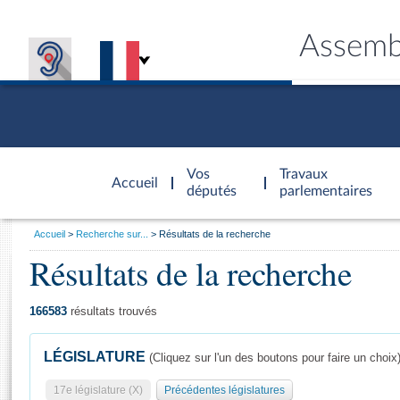
Assemb
Accèder à
la page
Vos
Travaux
Accueil
d'accueil
députés
parlementaires
Vous
Accueil
Recherche sur...
Résultats de la recherche
êtes
Résultats de la recherche
Général
ici
CONNEX
TRAVA
CONNA
DÉC
:
166583
résultats trouvés
LÉGISLATURE
(Cliquez sur l'un des boutons pour faire un choix
17e législature (X)
Précédentes législatures