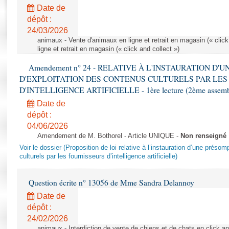
Rapports d'enquête
Date de
Rapports législatifs
dépôt :
Rapports sur l'application des lois
24/03/2026
Baromètre de l’application des lois
animaux - Vente d'animaux en ligne et retrait en magasin (« click
ligne et retrait en magasin (« click and collect »)
Amendement n° 24 - RELATIVE À L'INSTAURATION D'
Dossiers législatifs
D'EXPLOITATION DES CONTENUS CULTURELS PAR LES
Budget et sécurité sociale
D'INTELLIGENCE ARTIFICIELLE - 1ère lecture (2ème assemblé
Questions écrites et orales
Date de
Comptes rendus des débats
dépôt :
04/06/2026
Amendement de M. Bothorel - Article UNIQUE -
Non renseigné
Voir le dossier (Proposition de loi relative à l’instauration d’une présom
culturels par les fournisseurs d’intelligence artificielle)
Question écrite n° 13056 de Mme Sandra Delannoy
Date de
dépôt :
24/02/2026
animaux - Interdiction de vente de chiens et de chats en click and