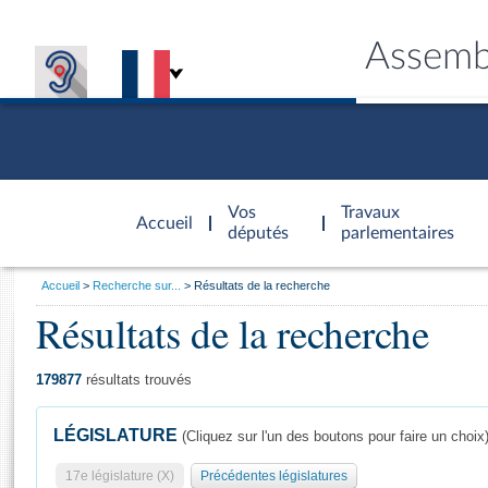
Assemb
Accèder à
la page
Vos
Travaux
Accueil
d'accueil
députés
parlementaires
Vous
Accueil
Recherche sur...
Résultats de la recherche
êtes
Résultats de la recherche
Général
ici
CONNEX
TRAVA
CONNA
DÉC
:
179877
résultats trouvés
LÉGISLATURE
(Cliquez sur l'un des boutons pour faire un choix
17e législature (X)
Précédentes législatures