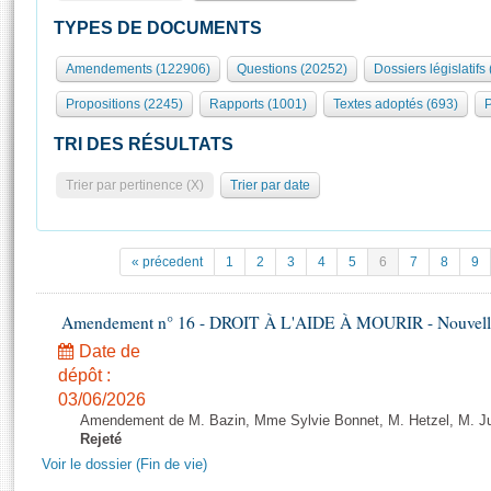
S'id
Présidence
Séance publique
Rôle et pouvoirs de l'Assemblée
Visiter l'Assemblée
TYPES DE DOCUMENTS
Fiches « Connaissance de l’Assemblée »
577 députés
Commissions et autres organes
Visite virtuelle du palais Bourbon
Amendements (122906)
Questions (20252)
Dossiers législatifs
Organisation de l'Assemblée
Groupes politiques
Europe et International
Assister à une séance
Mot
Propositions (2245)
Rapports (1001)
Textes adoptés (693)
P
Présidence
Conférence des Présidents
Bureau
Collège des Ques
Élections législatives
Contrôle et évaluation
Accès des chercheurs à l’Assemblée
TRI DES RÉSULTATS
Congrès
Les évènements
S'inscrire
Trier par pertinence (X)
Trier par date
Pétitions
Statistiques et chiffres clés
Transparence et déontologie
Vous n'ave
Patrimoine
E
Documents de référence
« précedent
1
2
3
4
5
6
7
8
9
La Bibliothèque
( Constitution | Règlement de l'Assemblée ... )
Documents parlementaires
Les archives
Amendement n° 16 - DROIT À L'AIDE À MOURIR - Nouvelle 
Projets de loi
Contacts et plan d'accès
Date de
Propositions de loi
Histoire
Photos libres de droit
dépôt :
Amendements
Juniors
03/06/2026
Textes adoptés
Amendement de M. Bazin, Mme Sylvie Bonnet, M. Hetzel, M. Juvi
Anciennes législatures
Rejeté
Liens vers les sites publics
Voir le dossier (Fin de vie)
Rapports d'information