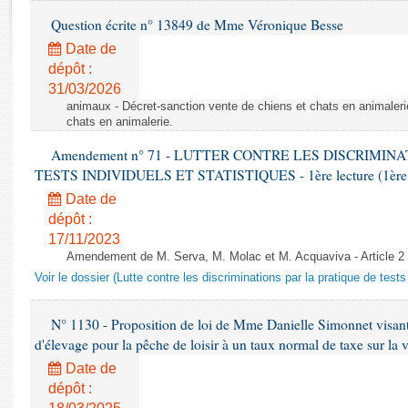
Rapports d'enquête
Question écrite n° 13849 de Mme Véronique Besse
Rapports législatifs
Date de
Rapports sur l'application des lois
dépôt :
Baromètre de l’application des lois
31/03/2026
animaux - Décret-sanction vente de chiens et chats en animaleri
chats en animalerie.
Dossiers législatifs
Budget et sécurité sociale
Amendement n° 71 - LUTTER CONTRE LES DISCRIMIN
Questions écrites et orales
TESTS INDIVIDUELS ET STATISTIQUES - 1ère lecture (1ère as
Comptes rendus des débats
Date de
dépôt :
17/11/2023
Amendement de M. Serva, M. Molac et M. Acquaviva - Article 2
Voir le dossier (Lutte contre les discriminations par la pratique de tests 
N° 1130 - Proposition de loi de Mme Danielle Simonnet visant 
d'élevage pour la pêche de loisir à un taux normal de taxe sur la 
Date de
dépôt :