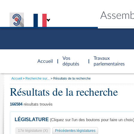
Assemb
Accèder à
la page
Vos
Travaux
Accueil
d'accueil
députés
parlementaires
Vous
Accueil
Recherche sur...
Résultats de la recherche
êtes
Résultats de la recherche
Général
ici
CONNEX
TRAVA
CONNA
DÉC
:
166584
résultats trouvés
LÉGISLATURE
(Cliquez sur l'un des boutons pour faire un choix
17e législature (X)
Précédentes législatures