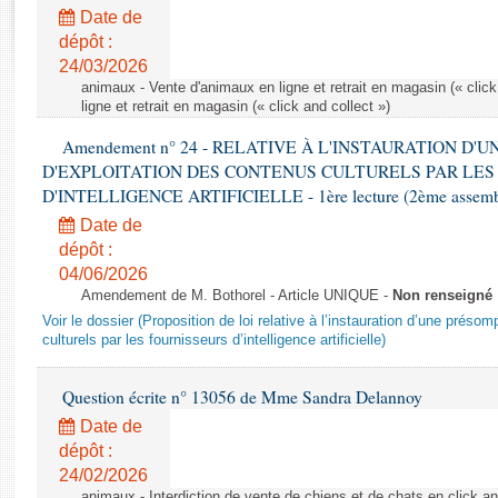
Rapports d'enquête
Date de
Rapports législatifs
dépôt :
Rapports sur l'application des lois
24/03/2026
Baromètre de l’application des lois
animaux - Vente d'animaux en ligne et retrait en magasin (« click
ligne et retrait en magasin (« click and collect »)
Amendement n° 24 - RELATIVE À L'INSTAURATION D'
Dossiers législatifs
D'EXPLOITATION DES CONTENUS CULTURELS PAR LES
Budget et sécurité sociale
D'INTELLIGENCE ARTIFICIELLE - 1ère lecture (2ème assemblé
Questions écrites et orales
Date de
Comptes rendus des débats
dépôt :
04/06/2026
Amendement de M. Bothorel - Article UNIQUE -
Non renseigné
Voir le dossier (Proposition de loi relative à l’instauration d’une présom
culturels par les fournisseurs d’intelligence artificielle)
Question écrite n° 13056 de Mme Sandra Delannoy
Date de
dépôt :
24/02/2026
animaux - Interdiction de vente de chiens et de chats en click and