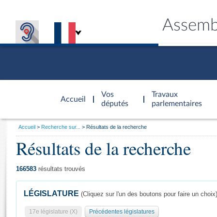
Assemb
Accèder à
la page
Vos
Travaux
Accueil
d'accueil
députés
parlementaires
Vous
Accueil
Recherche sur...
Résultats de la recherche
êtes
Résultats de la recherche
Général
ici
CONNEX
TRAVA
CONNA
DÉC
:
166583
résultats trouvés
LÉGISLATURE
(Cliquez sur l'un des boutons pour faire un choix
17e législature (X)
Précédentes législatures