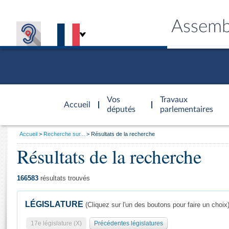
Assemb
Accèder à
la page
Vos
Travaux
Accueil
d'accueil
députés
parlementaires
Vous
Accueil
Recherche sur...
Résultats de la recherche
êtes
Résultats de la recherche
Général
ici
CONNEX
TRAVA
CONNA
DÉC
:
166583
résultats trouvés
LÉGISLATURE
(Cliquez sur l'un des boutons pour faire un choix
17e législature (X)
Précédentes législatures