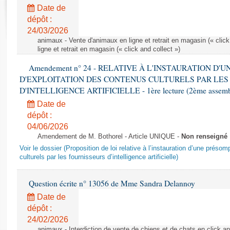
Rapports d'enquête
Date de
Rapports législatifs
dépôt :
Rapports sur l'application des lois
24/03/2026
Baromètre de l’application des lois
animaux - Vente d'animaux en ligne et retrait en magasin (« click
ligne et retrait en magasin (« click and collect »)
Amendement n° 24 - RELATIVE À L'INSTAURATION D'
Dossiers législatifs
D'EXPLOITATION DES CONTENUS CULTURELS PAR LES
Budget et sécurité sociale
D'INTELLIGENCE ARTIFICIELLE - 1ère lecture (2ème assemblé
Questions écrites et orales
Date de
Comptes rendus des débats
dépôt :
04/06/2026
Amendement de M. Bothorel - Article UNIQUE -
Non renseigné
Voir le dossier (Proposition de loi relative à l’instauration d’une présom
culturels par les fournisseurs d’intelligence artificielle)
Question écrite n° 13056 de Mme Sandra Delannoy
Date de
dépôt :
24/02/2026
animaux - Interdiction de vente de chiens et de chats en click and