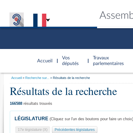
Assemb
Accèder à
la page
Vos
Travaux
Accueil
d'accueil
députés
parlementaires
Vous
Accueil
Recherche sur...
Résultats de la recherche
êtes
Résultats de la recherche
Général
ici
CONNEX
TRAVA
CONNA
DÉC
:
166588
résultats trouvés
LÉGISLATURE
(Cliquez sur l'un des boutons pour faire un choix
17e législature (X)
Précédentes législatures