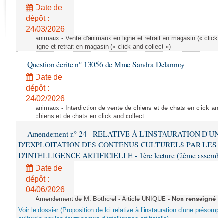
Rapports d'enquête
Date de
Rapports législatifs
dépôt :
Rapports sur l'application des lois
24/03/2026
Baromètre de l’application des lois
animaux - Vente d'animaux en ligne et retrait en magasin (« click
ligne et retrait en magasin (« click and collect »)
Question écrite n° 13056 de Mme Sandra Delannoy
Dossiers législatifs
Date de
Budget et sécurité sociale
dépôt :
Questions écrites et orales
24/02/2026
Comptes rendus des débats
animaux - Interdiction de vente de chiens et de chats en click and
chiens et de chats en click and collect
Amendement n° 24 - RELATIVE À L'INSTAURATION D'
D'EXPLOITATION DES CONTENUS CULTURELS PAR LES
D'INTELLIGENCE ARTIFICIELLE - 1ère lecture (2ème assemblé
Date de
dépôt :
04/06/2026
Amendement de M. Bothorel - Article UNIQUE -
Non renseigné
Voir le dossier (Proposition de loi relative à l’instauration d’une présom