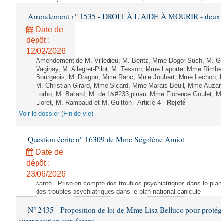
Amendement n° 1535 - DROIT À L'AIDE À MOURIR - deuxièm
Date de
dépôt :
12/02/2026
Amendement de M. Villedieu, M. Bentz, Mme Dogor-Such, M. G
Vaginay, M. Allegret-Pilot, M. Tesson, Mme Laporte, Mme Rimbe
Bourgeois, M. Dragon, Mme Ranc, Mme Joubert, Mme Lechon, M
M. Christian Girard, Mme Sicard, Mme Marais-Beuil, Mme Au
Lorho, M. Ballard, M. de L&#233;pinau, Mme Florence Goulet, 
Lioret, M. Rambaud et M. Guitton - Article 4 -
Rejeté
Voir le dossier (Fin de vie)
Question écrite n° 16309 de Mme Ségolène Amiot
Date de
dépôt :
23/06/2026
santé - Prise en compte des troubles psychiatriques dans le plan
des troubles psychiatriques dans le plan national canicule
N° 2435 - Proposition de loi de Mme Lisa Belluco pour protége
surexposition aux écrans