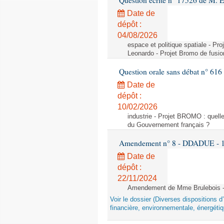
Question écrite n° 17526 de M. 
Date de
dépôt :
04/08/2026
espace et politique spatiale - Pr
Leonardo - Projet Bromo de fusio
Question orale sans débat n° 61
Date de
dépôt :
10/02/2026
industrie - Projet BROMO : quell
du Gouvernement français ?
Amendement n° 8 - DDADUE - 1ère
Date de
dépôt :
22/11/2024
Amendement de Mme Brulebois - 
Voir le dossier (Diverses dispositions 
financière, environnementale, énergétiq