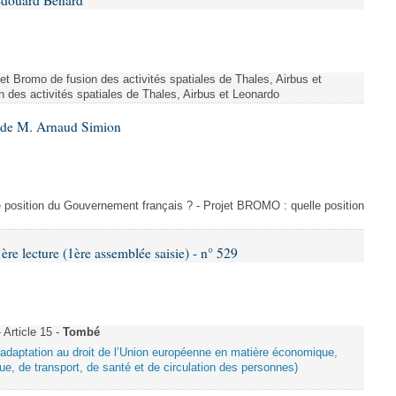
Édouard Bénard
ojet Bromo de fusion des activités spatiales de Thales, Airbus et
n des activités spatiales de Thales, Airbus et Leonardo
6 de M. Arnaud Simion
e position du Gouvernement français ? - Projet BROMO : quelle position
 lecture (1ère assemblée saisie) - n° 529
Article 15 -
Tombé
d’adaptation au droit de l’Union européenne en matière économique,
ue, de transport, de santé et de circulation des personnes)