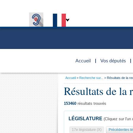
Accèder à
la page
Accueil
Vos députés
d'accueil
Vous
Accueil
Recherche sur...
Résultats de la r
êtes
Présiden
Séance p
Rôle et p
Visiter l
Résultats de la 
Général
ici
CONNEXION & INSCRIPTION
CONNAÎTRE L'ASSEMBLÉE
VOS DÉPUTÉS
Fiches « C
:
DÉCOUVRIR LES LIEUX
577 dépu
Commissi
Visite vi
TRAVAUX PARLEMENTAIRES
Organisa
Groupes 
Europe et
Assister
153460
résultats trouvés
Présidenc
Élections
Contrôle
Accès de
Bureau
Co
l’Assemb
LÉGISLATURE
(Cliquez sur l'un 
Congrès
Les évèn
Pétitions
17e législature (X)
Précédentes lé