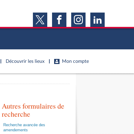
Découvrir les lieux
Mon compte
s
s
Histoire
S'inscrire
ie
Juniors
ports d'information
Dossiers législatifs
Anciennes législatures
ports d'enquête
Autres formulaires de
Budget et sécurité sociale
Vous n'avez pas encore de compte ?
ssemblée ...
Enregistrez-vous
orts législatifs
Questions écrites et orales
recherche
Liens vers les sites publics
orts sur l'application des lois
Comptes rendus des débats
Recherche avancée des
mètre de l’application des lois
amendements