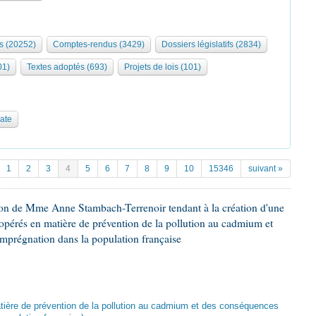
s (20252)
Comptes-rendus (3429)
Dossiers législatifs (2834)
01)
Textes adoptés (693)
Projets de lois (101)
date
1
2
3
4
5
6
7
8
9
10
15346
suivant »
ion de Mme Anne Stambach-Terrenoir tendant à la création d'une
opérés en matière de prévention de la pollution au cadmium et
imprégnation dans la population française
atière de prévention de la pollution au cadmium et des conséquences