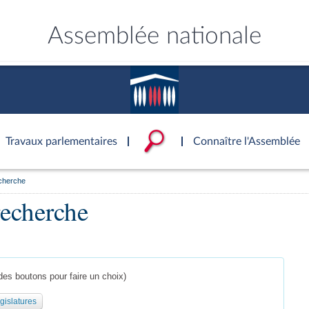
Assemblée nationale
Travaux parlementaires
Connaître l'Assemblée
echerche
ce
ublique
ouvoirs de l'Assemblée
'Assemblée
Documents parlementaire
Statistiques et chiffres clé
Patrimoine
recherche
S'identifier
onnaissance de l’Assemblée »
tés
ons et autres organes
rtuelle du palais Bourbon
Transparence et déontolog
La Bibliothèque
S'identifier
Projets de loi
Rap
tion de l'Assemblée
politiques
 International
 à une séance
Documents de référence
Les archives
Propositions de loi
Rap
e
Conférence des Présidents
( Constitution | Règlement de l'A
Amendements
Rapp
 législatives
 et évaluation
s chercheurs à
Mot de passe oublié
Contacts et plan d'accès
llège des Questeurs
Services
)
lée
Textes adoptés
Rapp
des boutons pour faire un choix)
Photos libres de droit
Baro
ements
gislatures