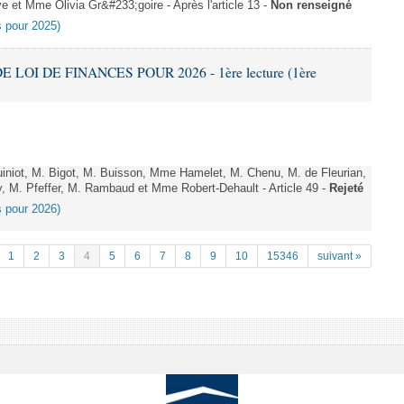
et Mme Olivia Gr&#233;goire - Après l'article 13 -
Non renseigné
es pour 2025)
E LOI DE FINANCES POUR 2026 - 1ère lecture (1ère
niot, M. Bigot, M. Buisson, Mme Hamelet, M. Chenu, M. de Fleurian,
, M. Pfeffer, M. Rambaud et Mme Robert-Dehault - Article 49 -
Rejeté
es pour 2026)
1
2
3
4
5
6
7
8
9
10
15346
suivant »