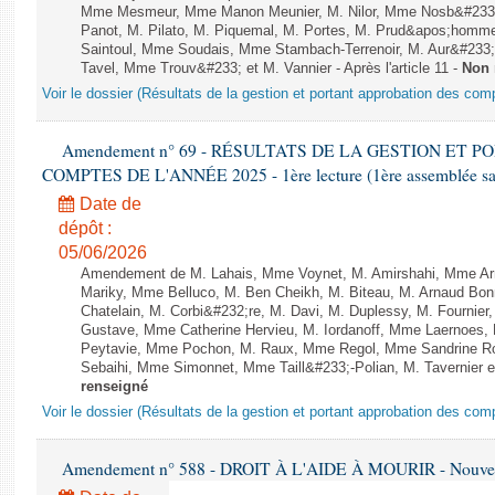
Mme Mesmeur, Mme Manon Meunier, M. Nilor, Mme Nosb&#23
Panot, M. Pilato, M. Piquemal, M. Portes, M. Prud&apos;homme
Saintoul, Mme Soudais, Mme Stambach-Terrenoir, M. Aur&#233;
Tavel, Mme Trouv&#233; et M. Vannier - Après l'article 11 -
Non 
Voir le dossier (Résultats de la gestion et portant approbation des com
Amendement n° 69 - RÉSULTATS DE LA GESTION ET 
COMPTES DE L'ANNÉE 2025 - 1ère lecture (1ère assemblée sais
Date de
dépôt :
05/06/2026
Amendement de M. Lahais, Mme Voynet, M. Amirshahi, Mme Arr
Mariky, Mme Belluco, M. Ben Cheikh, M. Biteau, M. Arnaud Bo
Chatelain, M. Corbi&#232;re, M. Davi, M. Duplessy, M. Fournier
Gustave, Mme Catherine Hervieu, M. Iordanoff, Mme Laernoes
Peytavie, Mme Pochon, M. Raux, Mme Regol, Mme Sandrine R
Sebaihi, Mme Simonnet, Mme Taill&#233;-Polian, M. Tavernier et M
renseigné
Voir le dossier (Résultats de la gestion et portant approbation des com
Amendement n° 588 - DROIT À L'AIDE À MOURIR - Nouvelle