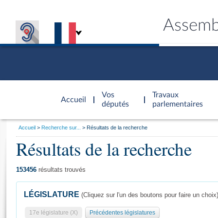
Assemb
Accèder à
la page
Vos
Travaux
Accueil
d'accueil
députés
parlementaires
Vous
Accueil
Recherche sur...
Résultats de la recherche
êtes
Résultats de la recherche
Général
ici
CONNEX
TRAVA
CONNA
DÉC
:
153456
résultats trouvés
LÉGISLATURE
(Cliquez sur l'un des boutons pour faire un choix
17e législature (X)
Précédentes législatures