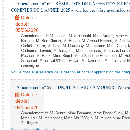
Amendement n° 65 - RÉSULTATS DE LA GESTION ET 
COMPTES DE L'ANNÉE 2025 - 1ère lecture (1ère assemblée sais
Date de
dépôt :
05/06/2026
Amendement de M. Lahais, M. Amirshahi, Mme Arrighi, Mme Au
Belluco, M. Ben Cheikh, M. Biteau, M. Arnaud Bonnet, M. Nicol
Corbi&#232;re, M. Davi, M. Duplessy, M. Fournier, Mme Garin,
Catherine Hervieu, M. Iordanoff, Mme Laernoes, M. Lucas-Lun
Pochon, M. Raux, Mme Regol, Mme Sandrine Rousseau, M. Ru
Simonnet, Mme Taill&#233;-Polian, M. Tavernier, M. Thierry et
renseigné
Voir le dossier (Résultats de la gestion et portant approbation des com
Amendement n° 591 - DROIT À L'AIDE À MOURIR - Nouvelle
Date de
dépôt :
04/06/2026
Amendement de M. Bentz, Mme Bamana, Mme Dogor-Such, M. Flo
Mme Loir, M. Meizonnet, Mme M&#233;lin, M. Muller, Mme Ranc
2 -
Rejeté
Voir le dossier (Fin de vie)