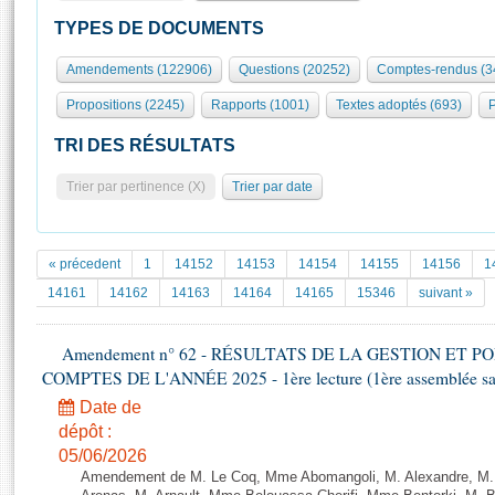
S'id
Présidence
Séance publique
Rôle et pouvoirs de l'Assemblée
Visiter l'Assemblée
TYPES DE DOCUMENTS
Fiches « Connaissance de l’Assemblée »
577 députés
Commissions et autres organes
Visite virtuelle du palais Bourbon
Amendements (122906)
Questions (20252)
Comptes-rendus (3
Organisation de l'Assemblée
Groupes politiques
Europe et International
Assister à une séance
Mot
Propositions (2245)
Rapports (1001)
Textes adoptés (693)
P
Présidence
Conférence des Présidents
Bureau
Collège des Ques
Élections législatives
Contrôle et évaluation
Accès des chercheurs à l’Assemblée
TRI DES RÉSULTATS
Congrès
Les évènements
S'inscrire
Trier par pertinence (X)
Trier par date
Pétitions
Statistiques et chiffres clés
Transparence et déontologie
Vous n'ave
Patrimoine
E
Documents de référence
« précedent
1
14152
14153
14154
14155
14156
1
La Bibliothèque
( Constitution | Règlement de l'Assemblée ... )
Documents parlementaires
14161
14162
14163
14164
14165
15346
suivant »
Les archives
Projets de loi
Contacts et plan d'accès
Amendement n° 62 - RÉSULTATS DE LA GESTION ET 
Propositions de loi
Histoire
COMPTES DE L'ANNÉE 2025 - 1ère lecture (1ère assemblée sais
Photos libres de droit
Amendements
Juniors
Date de
Textes adoptés
Anciennes législatures
dépôt :
05/06/2026
Liens vers les sites publics
Rapports d'information
Amendement de M. Le Coq, Mme Abomangoli, M. Alexandre, M