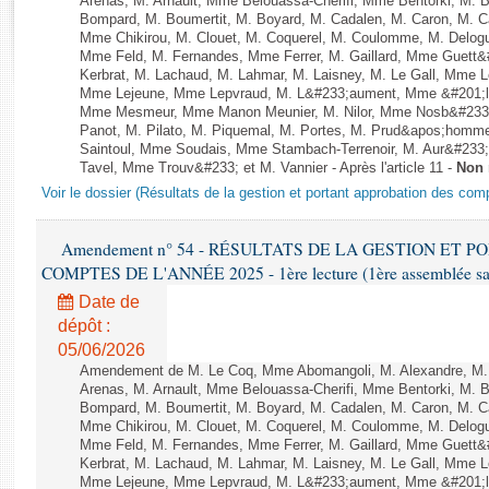
Arenas, M. Arnault, Mme Belouassa-Cherifi, Mme Bentorki, M. Be
Rapports d'enquête
Bompard, M. Boumertit, M. Boyard, M. Cadalen, M. Caron, M. C
Rapports législatifs
Mme Chikirou, M. Clouet, M. Coquerel, M. Coulomme, M. Delog
Mme Feld, M. Fernandes, Mme Ferrer, M. Gaillard, Mme Guet
Rapports sur l'application des lois
Kerbrat, M. Lachaud, M. Lahmar, M. Laisney, M. Le Gall, Mme 
Baromètre de l’application des lois
Mme Lejeune, Mme Lepvraud, M. L&#233;aument, Mme &#201;li
Mme Mesmeur, Mme Manon Meunier, M. Nilor, Mme Nosb&#23
Panot, M. Pilato, M. Piquemal, M. Portes, M. Prud&apos;homme
Dossiers législatifs
Saintoul, Mme Soudais, Mme Stambach-Terrenoir, M. Aur&#233;
Tavel, Mme Trouv&#233; et M. Vannier - Après l'article 11 -
Non 
Budget et sécurité sociale
Voir le dossier (Résultats de la gestion et portant approbation des com
Questions écrites et orales
Comptes rendus des débats
Amendement n° 54 - RÉSULTATS DE LA GESTION ET 
COMPTES DE L'ANNÉE 2025 - 1ère lecture (1ère assemblée sais
Date de
dépôt :
05/06/2026
Amendement de M. Le Coq, Mme Abomangoli, M. Alexandre, M
Arenas, M. Arnault, Mme Belouassa-Cherifi, Mme Bentorki, M. Be
Bompard, M. Boumertit, M. Boyard, M. Cadalen, M. Caron, M. C
Mme Chikirou, M. Clouet, M. Coquerel, M. Coulomme, M. Delog
Mme Feld, M. Fernandes, Mme Ferrer, M. Gaillard, Mme Guet
Kerbrat, M. Lachaud, M. Lahmar, M. Laisney, M. Le Gall, Mme 
Mme Lejeune, Mme Lepvraud, M. L&#233;aument, Mme &#201;li