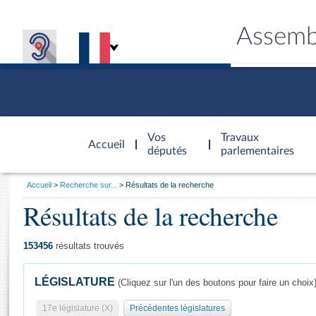
Assemb
Accèder à
la page
Vos
Travaux
Accueil
d'accueil
députés
parlementaires
Vous
Accueil
Recherche sur...
Résultats de la recherche
êtes
Résultats de la recherche
Général
ici
CONNEX
TRAVA
CONNA
DÉC
:
153456
résultats trouvés
LÉGISLATURE
(Cliquez sur l'un des boutons pour faire un choix
17e législature (X)
Précédentes législatures