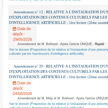
Rapports d'enquête
Rapports législatifs
Amendement n° 12 - RELATIVE À L'INSTAURATION D'
Rapports sur l'application des lois
D'EXPLOITATION DES CONTENUS CULTURELS PAR LES
Baromètre de l’application des lois
D'INTELLIGENCE ARTIFICIELLE - 1ère lecture (2ème assemblé
Date de
Dossiers législatifs
dépôt :
Budget et sécurité sociale
29/05/2026
Amendement de M. Bothorel - Après l'article UNIQUE -
Rejeté
Questions écrites et orales
Voir le dossier (Proposition de loi relative à l’instauration d’une présom
Comptes rendus des débats
culturels par les fournisseurs d’intelligence artificielle)
Amendement n° 20 - RELATIVE À L'INSTAURATION D'
D'EXPLOITATION DES CONTENUS CULTURELS PAR LES
D'INTELLIGENCE ARTIFICIELLE - 1ère lecture (2ème assemblé
Date de
dépôt :
04/06/2026
Amendement de M. Midy et M. Bothorel - Après l'article UNIQUE
Voir le dossier (Proposition de loi relative à l’instauration d’une présom