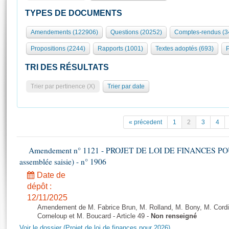
S'id
Présidence
Séance publique
Rôle et pouvoirs de l'Assemblée
Visiter l'Assemblée
TYPES DE DOCUMENTS
Fiches « Connaissance de l’Assemblée »
577 députés
Commissions et autres organes
Visite virtuelle du palais Bourbon
Amendements (122906)
Questions (20252)
Comptes-rendus (3
Organisation de l'Assemblée
Groupes politiques
Europe et International
Assister à une séance
Mot
Propositions (2244)
Rapports (1001)
Textes adoptés (693)
P
Présidence
Conférence des Présidents
Bureau
Collège des Ques
Élections législatives
Contrôle et évaluation
Accès des chercheurs à l’Assemblée
TRI DES RÉSULTATS
Congrès
Les évènements
S'inscrire
Trier par pertinence (X)
Trier par date
Pétitions
Statistiques et chiffres clés
Transparence et déontologie
Vous n'ave
Patrimoine
E
Documents de référence
« précedent
1
2
3
4
La Bibliothèque
( Constitution | Règlement de l'Assemblée ... )
Documents parlementaires
Les archives
Amendement n° 1121 - PROJET DE LOI DE FINANCES POUR 2
Projets de loi
Contacts et plan d'accès
assemblée saisie) - n° 1906
Propositions de loi
Histoire
Photos libres de droit
Date de
Amendements
Juniors
dépôt :
Textes adoptés
12/11/2025
Anciennes législatures
Amendement de M. Fabrice Brun, M. Rolland, M. Bony, M. Cord
Liens vers les sites publics
Corneloup et M. Boucard - Article 49 -
Non renseigné
Rapports d'information
Voir le dossier (Projet de loi de finances pour 2026)