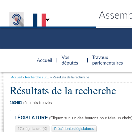
Assemb
Accèder à
la page
Vos
Travaux
Accueil
d'accueil
députés
parlementaires
Vous
Accueil
Recherche sur...
Résultats de la recherche
êtes
Résultats de la recherche
Général
ici
CONNEX
TRAVA
CONNA
DÉC
:
153461
résultats trouvés
LÉGISLATURE
(Cliquez sur l'un des boutons pour faire un choix
17e législature (X)
Précédentes législatures