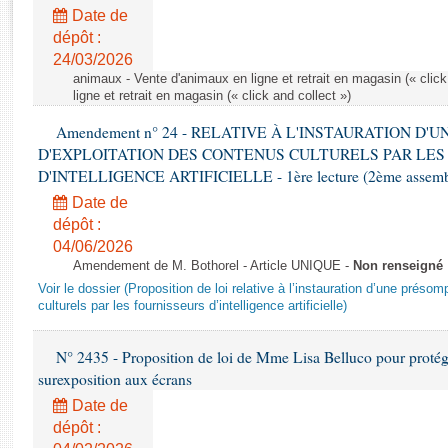
Rapports d'enquête
Date de
Rapports législatifs
dépôt :
Rapports sur l'application des lois
24/03/2026
Baromètre de l’application des lois
animaux - Vente d'animaux en ligne et retrait en magasin (« click
ligne et retrait en magasin (« click and collect »)
Amendement n° 24 - RELATIVE À L'INSTAURATION D'
Dossiers législatifs
D'EXPLOITATION DES CONTENUS CULTURELS PAR LES
Budget et sécurité sociale
D'INTELLIGENCE ARTIFICIELLE - 1ère lecture (2ème assemblé
Questions écrites et orales
Date de
Comptes rendus des débats
dépôt :
04/06/2026
Amendement de M. Bothorel - Article UNIQUE -
Non renseigné
Voir le dossier (Proposition de loi relative à l’instauration d’une présom
culturels par les fournisseurs d’intelligence artificielle)
N° 2435 - Proposition de loi de Mme Lisa Belluco pour protége
surexposition aux écrans
Date de
dépôt :