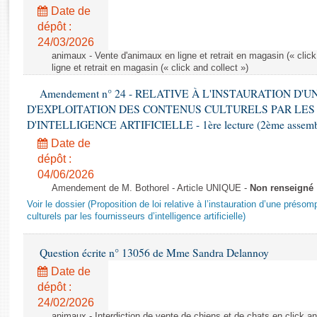
Rapports d'enquête
Date de
Rapports législatifs
dépôt :
Rapports sur l'application des lois
24/03/2026
Baromètre de l’application des lois
animaux - Vente d'animaux en ligne et retrait en magasin (« click
ligne et retrait en magasin (« click and collect »)
Amendement n° 24 - RELATIVE À L'INSTAURATION D'
Dossiers législatifs
D'EXPLOITATION DES CONTENUS CULTURELS PAR LES
Budget et sécurité sociale
D'INTELLIGENCE ARTIFICIELLE - 1ère lecture (2ème assemblé
Questions écrites et orales
Date de
Comptes rendus des débats
dépôt :
04/06/2026
Amendement de M. Bothorel - Article UNIQUE -
Non renseigné
Voir le dossier (Proposition de loi relative à l’instauration d’une présom
culturels par les fournisseurs d’intelligence artificielle)
Question écrite n° 13056 de Mme Sandra Delannoy
Date de
dépôt :
24/02/2026
animaux - Interdiction de vente de chiens et de chats en click and