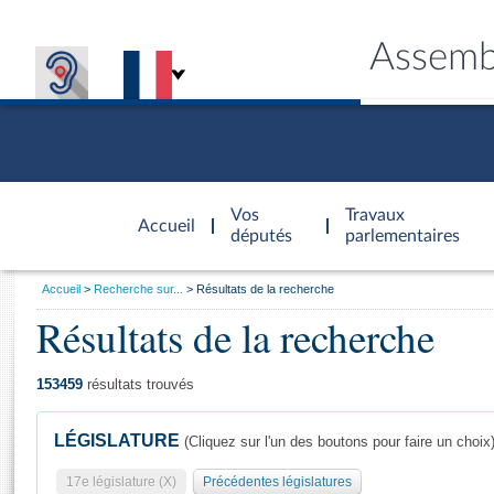
Assemb
Accèder à
la page
Vos
Travaux
Accueil
d'accueil
députés
parlementaires
Vous
Accueil
Recherche sur...
Résultats de la recherche
êtes
Résultats de la recherche
Général
ici
CONNEX
TRAVA
CONNA
DÉC
:
153459
résultats trouvés
LÉGISLATURE
(Cliquez sur l'un des boutons pour faire un choix
17e législature (X)
Précédentes législatures