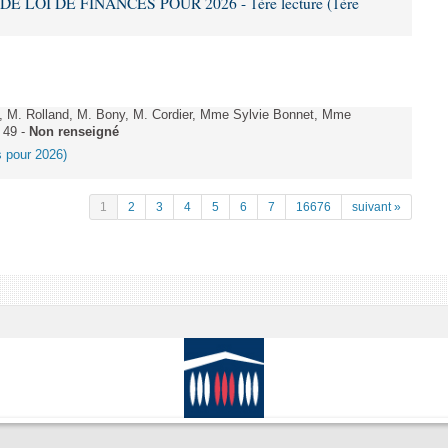
DE LOI DE FINANCES POUR 2026 - 1ère lecture (1ère
 M. Rolland, M. Bony, M. Cordier, Mme Sylvie Bonnet, Mme
 49 -
Non renseigné
es pour 2026)
1
2
3
4
5
6
7
16676
suivant »