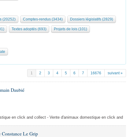
s (20252)
Comptes-rendus (3434)
Dossiers législatifs (2829)
01)
Textes adoptés (693)
Projets de lois (101)
date
1
2
3
4
5
6
7
16676
suivant »
omain Daubié
ique en click and collect - Vente d'animaux domestique en click and
 Constance Le Grip