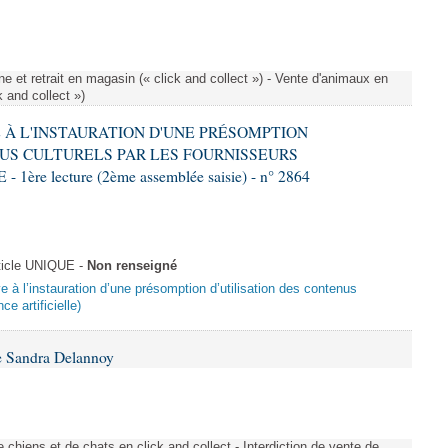
e et retrait en magasin (« click and collect ») - Vente d'animaux en
k and collect »)
VE À L'INSTAURATION D'UNE PRÉSOMPTION
US CULTURELS PAR LES FOURNISSEURS
re lecture (2ème assemblée saisie) - n° 2864
ticle UNIQUE -
Non renseigné
ive à l’instauration d’une présomption d’utilisation des contenus
ce artificielle)
e Sandra Delannoy
 chiens et de chats en click and collect - Interdiction de vente de