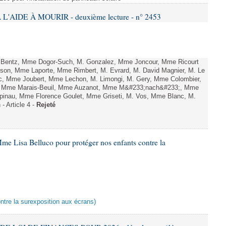
L'AIDE À MOURIR - deuxième lecture - n° 2453
. Bentz, Mme Dogor-Such, M. Gonzalez, Mme Joncour, Mme Ricourt
Tesson, Mme Laporte, Mme Rimbert, M. Evrard, M. David Magnier, M. Le
c, Mme Joubert, Mme Lechon, M. Limongi, M. Gery, Mme Colombier,
rd, Mme Marais-Beuil, Mme Auzanot, Mme M&#233;nach&#233;, Mme
;pinau, Mme Florence Goulet, Mme Griseti, M. Vos, Mme Blanc, M.
- Article 4 -
Rejeté
me Lisa Belluco pour protéger nos enfants contre la
ontre la surexposition aux écrans)