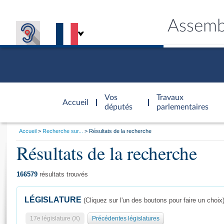
Assemb
Accèder à
la page
Vos
Travaux
Accueil
d'accueil
députés
parlementaires
Vous
Accueil
Recherche sur...
Résultats de la recherche
êtes
Résultats de la recherche
Général
ici
CONNEX
TRAVA
CONNA
DÉC
:
166579
résultats trouvés
LÉGISLATURE
(Cliquez sur l'un des boutons pour faire un choix
17e législature (X)
Précédentes législatures