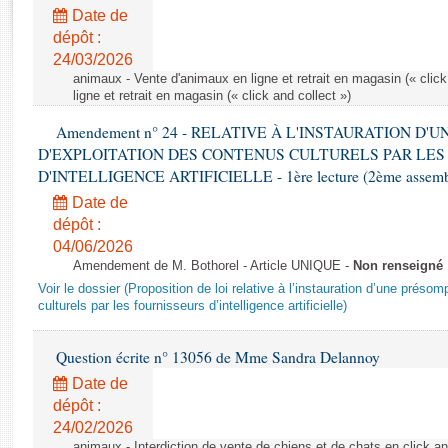
Rapports d'enquête
Date de
Rapports législatifs
dépôt :
Rapports sur l'application des lois
24/03/2026
Baromètre de l’application des lois
animaux - Vente d'animaux en ligne et retrait en magasin (« click
ligne et retrait en magasin (« click and collect »)
Amendement n° 24 - RELATIVE À L'INSTAURATION D'
Dossiers législatifs
D'EXPLOITATION DES CONTENUS CULTURELS PAR LES
Budget et sécurité sociale
D'INTELLIGENCE ARTIFICIELLE - 1ère lecture (2ème assemblé
Questions écrites et orales
Date de
Comptes rendus des débats
dépôt :
04/06/2026
Amendement de M. Bothorel - Article UNIQUE -
Non renseigné
Voir le dossier (Proposition de loi relative à l’instauration d’une présom
culturels par les fournisseurs d’intelligence artificielle)
Question écrite n° 13056 de Mme Sandra Delannoy
Date de
dépôt :
24/02/2026
animaux - Interdiction de vente de chiens et de chats en click and