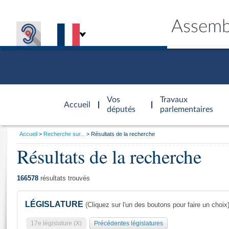
Assemb
Accèder à
la page
Vos
Travaux
Accueil
d'accueil
députés
parlementaires
Vous
Accueil
Recherche sur...
Résultats de la recherche
êtes
Résultats de la recherche
Général
ici
CONNEX
TRAVA
CONNA
DÉC
:
166578
résultats trouvés
LÉGISLATURE
(Cliquez sur l'un des boutons pour faire un choix
17e législature (X)
Précédentes législatures