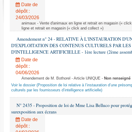
Rapports d'enquête
Date de
Rapports législatifs
dépôt :
Rapports sur l'application des lois
24/03/2026
Baromètre de l’application des lois
animaux - Vente d'animaux en ligne et retrait en magasin (« click
ligne et retrait en magasin (« click and collect »)
Amendement n° 24 - RELATIVE À L'INSTAURATION D'
Dossiers législatifs
D'EXPLOITATION DES CONTENUS CULTURELS PAR LES
Budget et sécurité sociale
D'INTELLIGENCE ARTIFICIELLE - 1ère lecture (2ème assemblé
Questions écrites et orales
Date de
Comptes rendus des débats
dépôt :
04/06/2026
Amendement de M. Bothorel - Article UNIQUE -
Non renseigné
Voir le dossier (Proposition de loi relative à l’instauration d’une présom
culturels par les fournisseurs d’intelligence artificielle)
N° 2435 - Proposition de loi de Mme Lisa Belluco pour protége
surexposition aux écrans
Date de
dépôt :