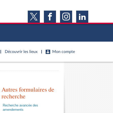
Découvrir les lieux
Mon compte
s
s
Histoire
S'inscrire
ie
Juniors
ports d'information
Dossiers législatifs
Anciennes législatures
ports d'enquête
Autres formulaires de
Budget et sécurité sociale
Vous n'avez pas encore de compte ?
ssemblée ...
Enregistrez-vous
orts législatifs
Questions écrites et orales
recherche
Liens vers les sites publics
orts sur l'application des lois
Comptes rendus des débats
Recherche avancée des
mètre de l’application des lois
amendements