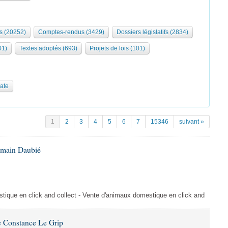
s (20252)
Comptes-rendus (3429)
Dossiers législatifs (2834)
01)
Textes adoptés (693)
Projets de lois (101)
date
1
2
3
4
5
6
7
15346
suivant »
omain Daubié
ique en click and collect - Vente d'animaux domestique en click and
 Constance Le Grip