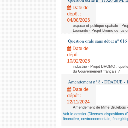
Question écrite n° 17526 de M. 
Date de
dépôt :
04/08/2026
espace et politique spatiale - Pr
Leonardo - Projet Bromo de fusio
Question orale sans débat n° 61
Date de
dépôt :
10/02/2026
industrie - Projet BROMO : quell
du Gouvernement français ?
Amendement n° 8 - DDADUE - 1ère
Date de
dépôt :
22/11/2024
Amendement de Mme Brulebois - 
Voir le dossier (Diverses dispositions 
financière, environnementale, énergétiq