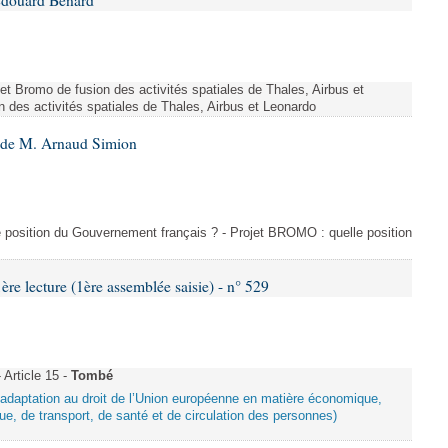
Édouard Bénard
ojet Bromo de fusion des activités spatiales de Thales, Airbus et
n des activités spatiales de Thales, Airbus et Leonardo
6 de M. Arnaud Simion
e position du Gouvernement français ? - Projet BROMO : quelle position
 lecture (1ère assemblée saisie) - n° 529
Article 15 -
Tombé
d’adaptation au droit de l’Union européenne en matière économique,
ue, de transport, de santé et de circulation des personnes)