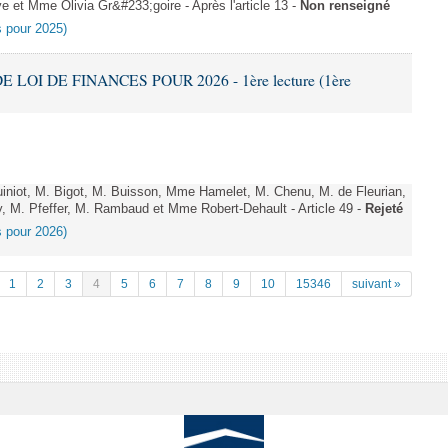
et Mme Olivia Gr&#233;goire - Après l'article 13 -
Non renseigné
es pour 2025)
E LOI DE FINANCES POUR 2026 - 1ère lecture (1ère
niot, M. Bigot, M. Buisson, Mme Hamelet, M. Chenu, M. de Fleurian,
, M. Pfeffer, M. Rambaud et Mme Robert-Dehault - Article 49 -
Rejeté
es pour 2026)
1
2
3
4
5
6
7
8
9
10
15346
suivant »