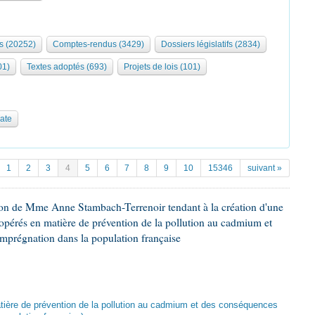
s (20252)
Comptes-rendus (3429)
Dossiers législatifs (2834)
01)
Textes adoptés (693)
Projets de lois (101)
date
1
2
3
4
5
6
7
8
9
10
15346
suivant »
ion de Mme Anne Stambach-Terrenoir tendant à la création d'une
opérés en matière de prévention de la pollution au cadmium et
imprégnation dans la population française
atière de prévention de la pollution au cadmium et des conséquences